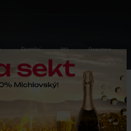
p
Šlechtění
BIO
Degustace