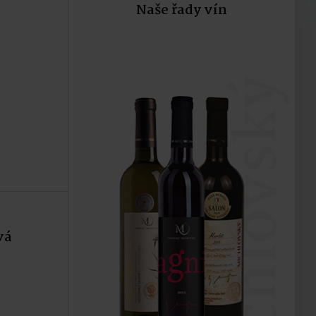
Naše řady vín
ku
Do košíku
michlovský
vá