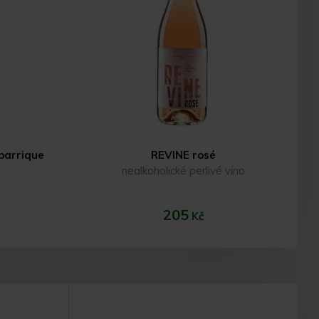
 barrique
REVINE rosé
nealkoholické perlivé víno
205
Kč