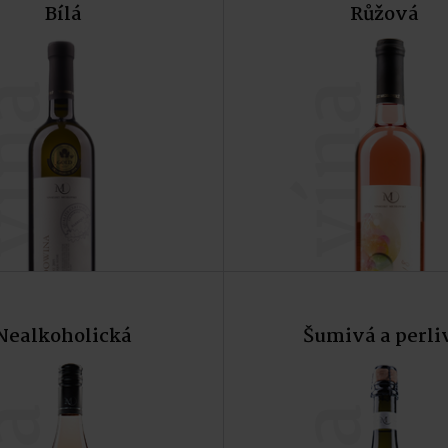
Bílá
Růžová
Do košíku
Do koší
ína
vína
Nealkoholická
Šumivá a perli