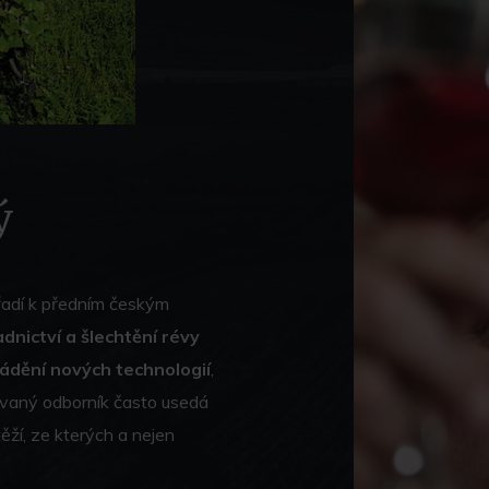
ý
 řadí k předním českým
adnictví a šlechtění révy
dění nových technologií
,
vaný odborník často usedá
ěží, ze kterých a nejen