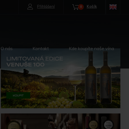
Přihlášení
Košík
0
O nás
Kontakt
Kde koupíte naše vína