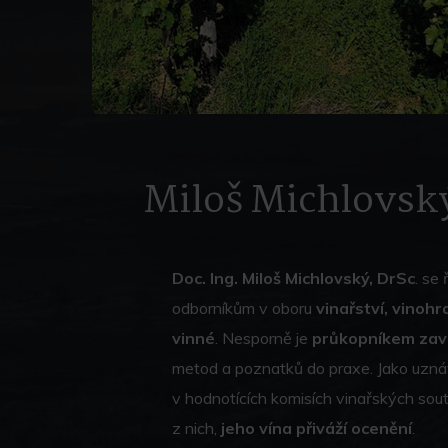
Miloš Michlovsk
Doc. Ing. Miloš Michlovský, DrSc
. se
odborníkům v oboru
vinařství, vinohr
vinné
. Nesporně je
průkopníkem zavá
metod a poznatků do praxe. Jako uzná
v hodnotících komisích vinařských sout
z nich,
jeho vína přiváží ocenění
.