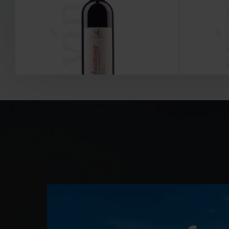
vína
v