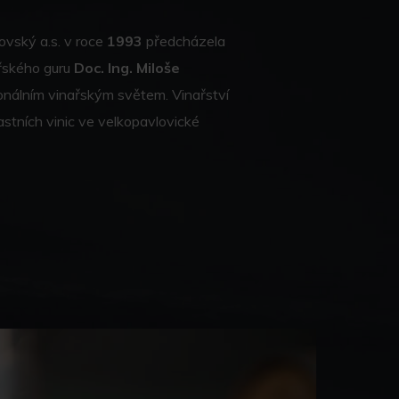
ovský a.s. v roce
1993
předcházela
ařského guru
Doc. Ing. Miloše
ionálním vinařským světem. Vinařství
astních vinic ve velkopavlovické