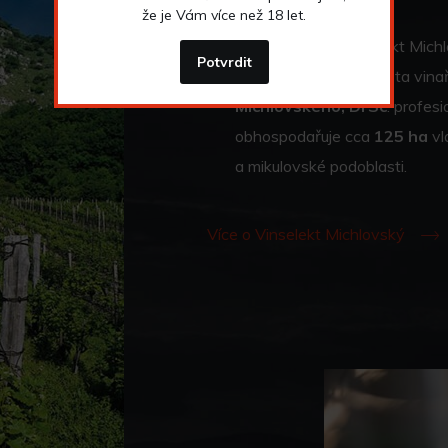
že je Vám více než 18 let.
Založení firmy Vinselekt Michl
Potvrdit
více než třicetiletá cesta vin
Michlovského, DrSc
. profes
obhospodařuje cca
125 ha
vl
a mikulovské podoblasti.
Více o Vinselekt Michlovský