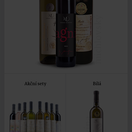
michlovský
Akční sety
Bílá
vína