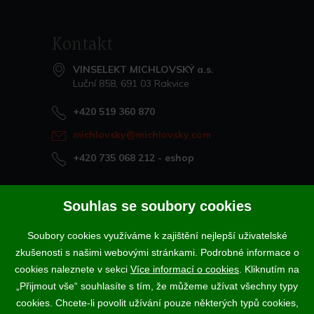
Kontakt
VINSELEKT MICHLOVSKÝ a.s.
Luční 858, 691 03 Rakvice
+420 519 360 870
michlovsky@michlovsky.com
+420 735 068 212
- eshop
Naše vína offline
Souhlas se soubory cookies
Vinotéka Rakvice
Soubory cookies využíváme k zajištění nejlepší uživatelské
>
Vinotéky a degustační centra
zkušenosti s našimi webovými stránkami. Podrobné informace o
>
cookies naleznete v sekci
Více informací o cookies
. Kliknutím na
„Přijmout vše“ souhlasíte s tím, že můžeme užívat všechny typy
Podle zákona o evidenci tržeb je prodávající povinen vystavit
cookies. Chcete-li povolit užívání pouze některých typů cookies,
kupujícímu účtenku. Zároveň je povinen zaevidovat přijatou tržbu u