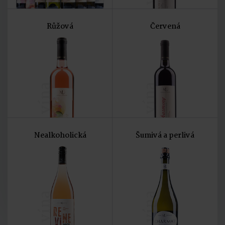
Růžová
Červená
vína
vína
Nealkoholická
Šumivá a perlivá
vína
vína