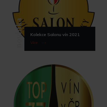
novinka
Kolekce Salonu vín 2021
Více