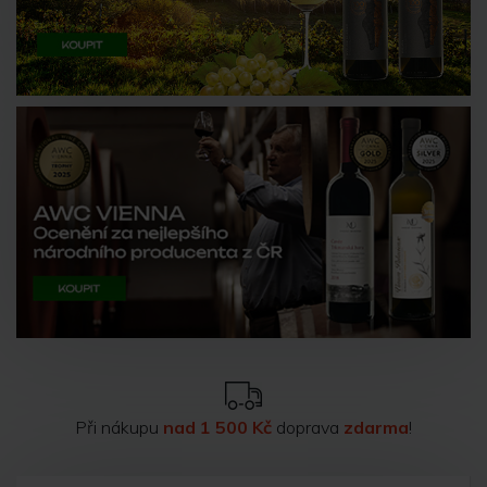
Při nákupu
nad 1 500 Kč
doprava
zdarma
!