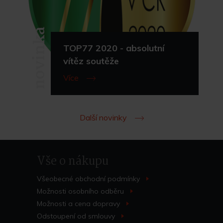
novinka
TOP77 2020 - absolutní
vítěz soutěže
Více
Další novinky
Vše o nákupu
Všeobecné obchodní
podmínky
>
Možnosti osobního
odběru
>
Možnosti a cena
dopravy
>
Odstoupení od
smlouvy
>