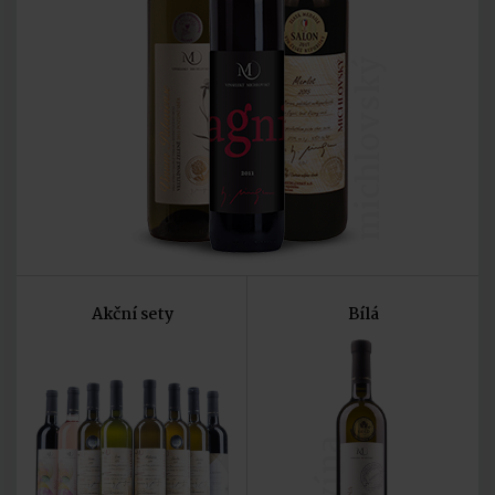
michlovský
Akční sety
Bílá
vína