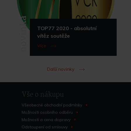
novinka
TOP77 2020 - absolutní
vítěz soutěže
Více
Další novinky
Vše o nákupu
Všeobecné obchodní
podmínky
>
Možnosti osobního
odběru
>
Možnosti a cena
dopravy
>
Odstoupení od
smlouvy
>