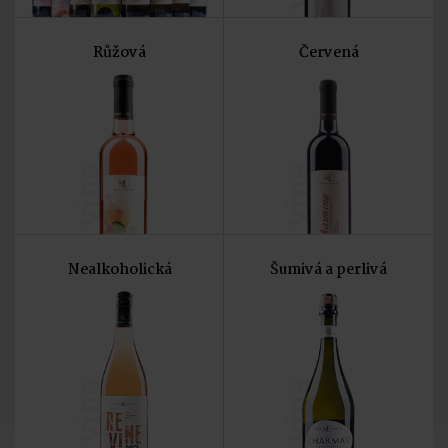
Růžová
Červená
vína
vína
Nealkoholická
Šumivá a perlivá
vína
vína