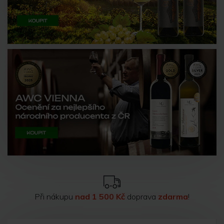
Při nákupu
nad 1 500 Kč
doprava
zdarma
!