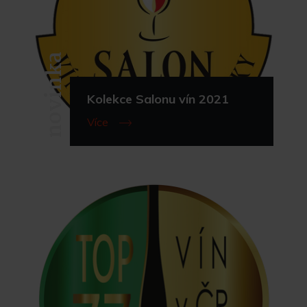
novinka
Kolekce Salonu vín 2021
Více