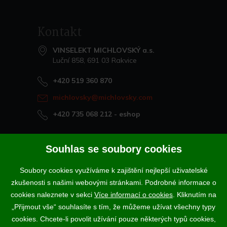
Kontakt
VINSELEKT MICHLOVSKÝ a.s.
Luční 858, 691 03 Rakvice
+420 519 360 870
michlovsky@michlovsky.com
+420 735 068 212
- eshop
Naše vína offline
Souhlas se soubory cookies
Vinotéka Rakvice
Soubory cookies využíváme k zajištění nejlepší uživatelské
>
Vinotéky a degustační centra
zkušenosti s našimi webovými stránkami. Podrobné informace o
>
cookies naleznete v sekci
Více informací o cookies
. Kliknutím na
„Přijmout vše“ souhlasíte s tím, že můžeme užívat všechny typy
Podle zákona o evidenci tržeb je prodávající povinen vystavit
cookies. Chcete-li povolit užívání pouze některých typů cookies,
kupujícímu účtenku. Zároveň je povinen zaevidovat přijatou tržbu u