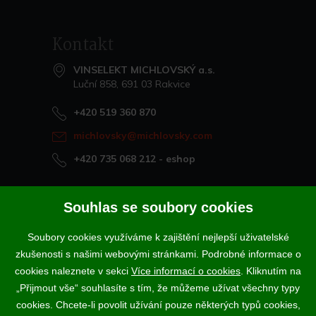
Kontakt
VINSELEKT MICHLOVSKÝ a.s.
Luční 858, 691 03 Rakvice
+420 519 360 870
michlovsky@michlovsky.com
+420 735 068 212
- eshop
Naše vína offline
Souhlas se soubory cookies
Vinotéka Rakvice
Soubory cookies využíváme k zajištění nejlepší uživatelské
>
Vinotéky a degustační centra
zkušenosti s našimi webovými stránkami. Podrobné informace o
>
cookies naleznete v sekci
Více informací o cookies
. Kliknutím na
„Přijmout vše“ souhlasíte s tím, že můžeme užívat všechny typy
Podle zákona o evidenci tržeb je prodávající povinen vystavit
cookies. Chcete-li povolit užívání pouze některých typů cookies,
kupujícímu účtenku. Zároveň je povinen zaevidovat přijatou tržbu u