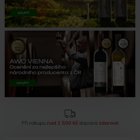
Při nákupu
nad 1 500 Kč
doprava
zdarma
!