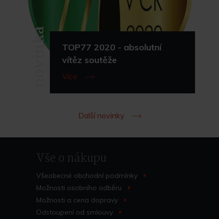
novinka
TOP77 2020 - absolutní
vítěz soutěže
Více
Další novinky
Vše o nákupu
Všeobecné obchodní
podmínky
>
Možnosti osobního
odběru
>
Možnosti a cena
dopravy
>
Odstoupení od
smlouvy
>