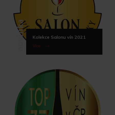
novinka
Kolekce Salonu vín 2021
Více