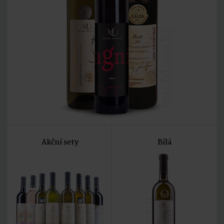
michlovský
Akční sety
Bílá
vína