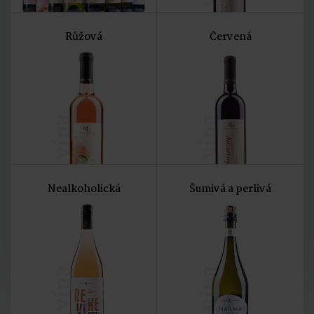
Růžová
Červená
vína
vína
Nealkoholická
Šumivá a perlivá
vína
vína