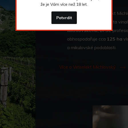
že je Vám více než 18 let.
Založení firmy Vinselekt Michl
Potvrdit
více než třicetiletá cesta vin
Michlovského, DrSc
. profes
obhospodařuje cca
125 ha
vl
a mikulovské podoblasti.
Více o Vinselekt Michlovský