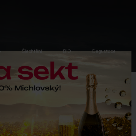
p
Šlechtění
BIO
Degustace