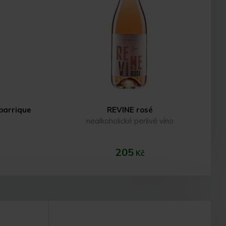
 barrique
REVINE rosé
nealkoholické perlivé víno
205
Kč