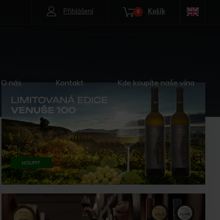
Přihlášení
Košík
0
O nás
Kontakt
Kde koupíte naše vína