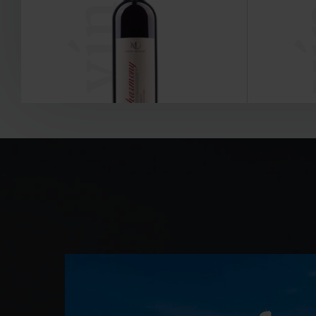
vína
v