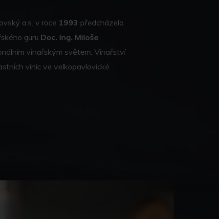
ovský a.s. v roce
1993
předcházela
ařského guru
Doc. Ing. Miloše
ionálním vinařským světem. Vinařství
astních vinic ve velkopavlovické