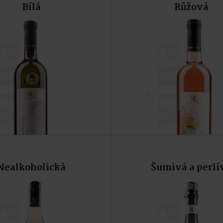
Bílá
Růžová
Do košíku
Do koší
ína
vína
Nealkoholická
Šumivá a perli