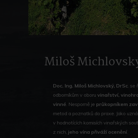
Miloš Michlovsk
Doc. Ing. Miloš Michlovský, DrSc
. se
odborníkům v oboru
vinařství, vinohr
vinné
. Nesporně je
průkopníkem zavá
metod a poznatků do praxe. Jako uzná
v hodnotících komisích vinařských sout
z nich,
jeho vína přiváží ocenění
.