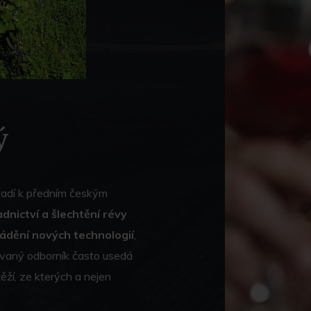
ý
 řadí k předním českým
adnictví a šlechtění révy
dění nových technologií
,
vaný odborník často usedá
ěží, ze kterých a nejen