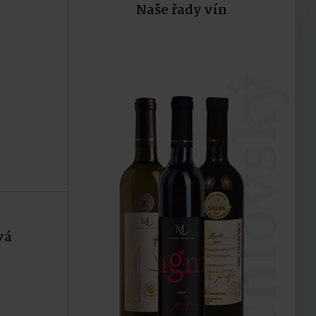
Naše řady vín
ku
Do košíku
michlovský
vá