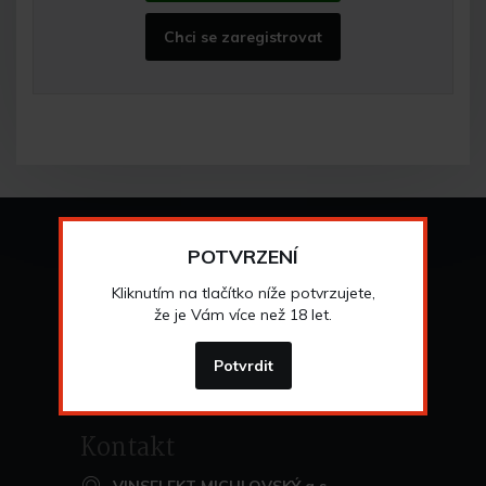
Chci se zaregistrovat
Vše o nákupu
POTVRZENÍ
Všeobecné obchodní
podmínky
Kliknutím na tlačítko níže potvrzujete,
>
Možnosti osobního
odběru
že je Vám více než 18 let.
>
Možnosti a cena
dopravy
>
Odstoupení od
smlouvy
Potvrdit
>
Kontakt