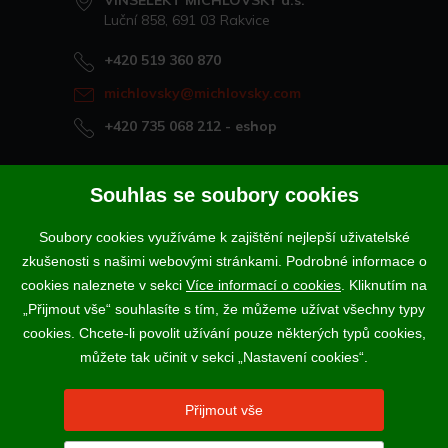
VINSELEKT MICHLOVSKÝ a.s.
Luční 858, 691 03 Rakvice
+420 519 360 870
michlovsky@michlovsky.com
+420 735 068 212
- eshop
Naše vína offline
Souhlas se soubory cookies
Vinotéka Rakvice
Soubory cookies využíváme k zajištění nejlepší uživatelské
>
Vinotéky a degustační centra
zkušenosti s našimi webovými stránkami. Podrobné informace o
>
cookies naleznete v sekci
Více informací o cookies
. Kliknutím na
„Přijmout vše“ souhlasíte s tím, že můžeme užívat všechny typy
Podle zákona o evidenci tržeb je prodávající povinen vystavit
cookies. Chcete-li povolit užívání pouze některých typů cookies,
kupujícímu účtenku. Zároveň je povinen zaevidovat přijatou tržbu u
správce daně online; v případě technického výpadku pak nejpozději do
můžete tak učinit v sekci „Nastavení cookies“.
48 hodin.
Vína a sekty prodáváme výhradně osobám starším 18-ti let.
Přijmout vše