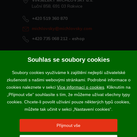
VINSELEKT MICHLOVSKÝ a.s.
Luční 858, 691 03 Rakvice
+420 519 360 870
michlovsky@michlovsky.com
+420 735 068 212
- eshop
Naše vína offline
Souhlas se soubory cookies
Vinotéka Rakvice
Soubory cookies využíváme k zajištění nejlepší uživatelské
>
Vinotéky a degustační centra
zkušenosti s našimi webovými stránkami. Podrobné informace o
>
cookies naleznete v sekci
Více informací o cookies
. Kliknutím na
„Přijmout vše“ souhlasíte s tím, že můžeme užívat všechny typy
Podle zákona o evidenci tržeb je prodávající povinen vystavit
cookies. Chcete-li povolit užívání pouze některých typů cookies,
kupujícímu účtenku. Zároveň je povinen zaevidovat přijatou tržbu u
správce daně online; v případě technického výpadku pak nejpozději do
můžete tak učinit v sekci „Nastavení cookies“.
48 hodin.
Vína a sekty prodáváme výhradně osobám starším 18-ti let.
Přijmout vše