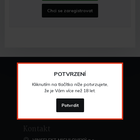
Chci se zaregistrovat
Vše o nákupu
POTVRZENÍ
Všeobecné obchodní
podmínky
Kliknutím na tlačítko níže potvrzujete,
>
Možnosti osobního
odběru
že je Vám více než 18 let.
>
Možnosti a cena
dopravy
>
Odstoupení od
smlouvy
Potvrdit
>
Kontakt