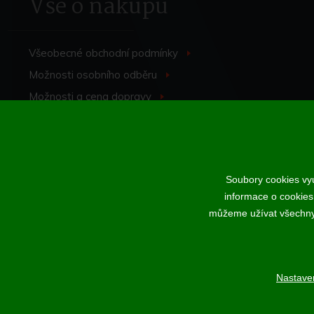
Vše o nákupu
Všeobecné obchodní
podmínky
>
Možnosti osobního
odběru
>
Možnosti a cena
dopravy
>
Odstoupení od
smlouvy
>
Soubory cookies vyu
informace o cookies
Podle zákona o evidenci tržeb je prodávající povinen vystavit kup
můžeme užívat všechny t
Nastave
Nahoru