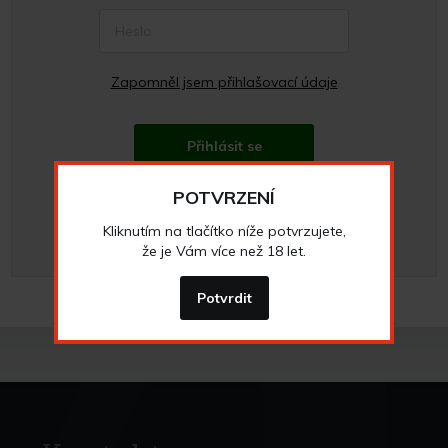
Zapomněl jsem přihlašovací údaje
Přihlásit se
POTVRZENÍ
Chci se zaregistrovat
Kliknutím na tlačítko níže potvrzujete,
že je Vám více než 18 let.
Potvrdit