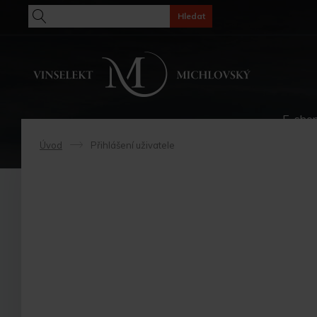
Hledat
E-sho
Úvod
Přihlášení uživatele
->