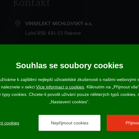
Kontakt
VINSELEKT MICHLOVSKÝ a.s.
Luční 858, 691 03 Rakvice
+420 519 360 870
michlovsky@michlovsky.com
Souhlas se soubory cookies
+420 735 068 212
- eshop
žíváme k zajištění nejlepší uživatelské zkušenosti s našimi webovými
 naleznete v sekci
Více informací o cookies
. Kliknutím na „Přijmout vše“
ujícímu účtenku. Zároveň je povinen zaevidovat přijatou tržbu u správce daně
ypy cookies. Chcete-li povolit užívání pouze některých typů cookies, m
Vína a sekty prodáváme výhradně osobám starším 18-ti let.
„Nastavení cookies“.
ní cookies
Nepřijmout cookies
Přijmo
2017 - 2026 © VINSELEKT MICHLOVSKÝ a.s. |
Nastavení cookies