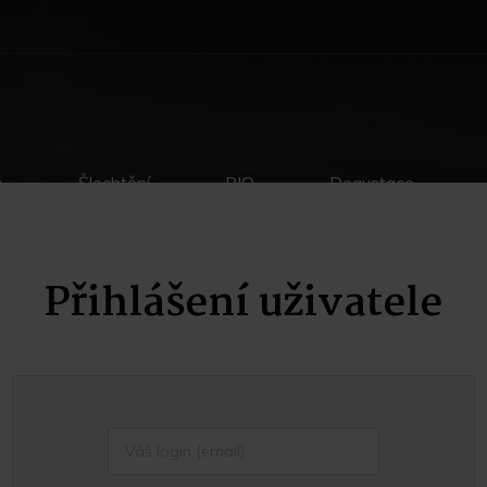
p
Šlechtění
BIO
Degustace
Přihlášení uživatele