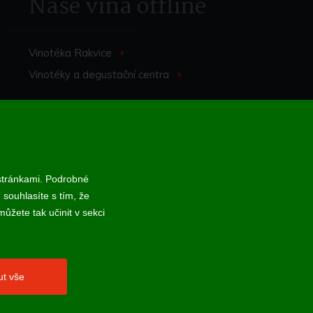
Naše vína offline
Vinotéka Rakvice
>
Vinotéky a degustační centra
>
 stránkami. Podrobné
 souhlasíte s tím, že
 online; v případě technického výpadku pak nejpozději do 48 hodin.
ůžete tak učinit v sekci
ut vše
webProgress