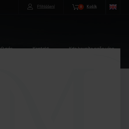
Přihlášení
Košík
0
O nás
Kontakt
Kde koupíte naše vína