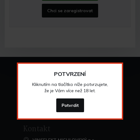
Chci se zaregistrovat
Vše o nákupu
POTVRZENÍ
Všeobecné obchodní
podmínky
Kliknutím na tlačítko níže potvrzujete,
>
Možnosti osobního
odběru
že je Vám více než 18 let.
>
Možnosti a cena
dopravy
>
Odstoupení od
smlouvy
Potvrdit
>
Kontakt