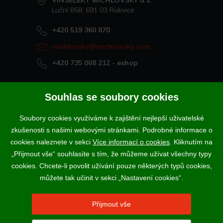
VINSELEKT MICHLOVSKÝ a.s.
Luční 858, 691 03 Rakvice
+420 519 360 870
michlovsky@michlovsky.com
+420 735 068 212
- eshop
Naše vína offline
Souhlas se soubory cookies
Vinotéka Rakvice
Soubory cookies využíváme k zajištění nejlepší uživatelské
>
Vinotéky a degustační centra
zkušenosti s našimi webovými stránkami. Podrobné informace o
>
cookies naleznete v sekci
Více informací o cookies
. Kliknutím na
„Přijmout vše“ souhlasíte s tím, že můžeme užívat všechny typy
Podle zákona o evidenci tržeb je prodávající povinen vystavit
cookies. Chcete-li povolit užívání pouze některých typů cookies,
kupujícímu účtenku. Zároveň je povinen zaevidovat přijatou tržbu u
správce daně online; v případě technického výpadku pak nejpozději do
můžete tak učinit v sekci „Nastavení cookies“.
48 hodin.
Vína a sekty prodáváme výhradně osobám starším 18-ti let.
Přijmout vše