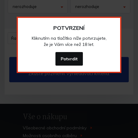
nerozhoduje
nerozhoduje
zrušit filtr
POTVRZENÍ
Kliknutím na tlačítko níže potvrzujete,
Řazení
že je Vám více než 18 let.
Potvrdit
Vybrané kombinaci neodpovídá žádný produkt.
Zkuste pozměnit vyhledávací kritéria.
Vše o nákupu
Všeobecné obchodní
podmínky
>
Možnosti osobního
odběru