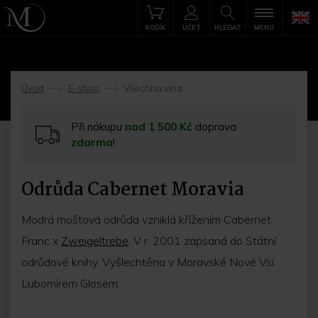
KOŠÍK
ÚČET
HLEDAT
MENU
Úvod
E-shop
Všechna vína
->
->
Při nákupu
nad 1 500 Kč
doprava
zdarma
!
Odrůda Cabernet Moravia
Modrá moštová odrůda vzniklá křížením Cabernet
Franc x
Zweigeltrebe
. V r. 2001 zapsaná do Státní
odrůdové knihy. Vyšlechtěna v Moravské Nové Vsi
Lubomírem Glosem.