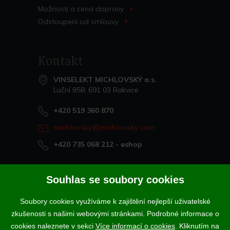
>
Možnosti a cena
dopravy
>
Odstoupení od
smlouvy
>
Kontakt
VINSELEKT MICHLOVSKÝ a.s.
Luční 858, 691 03 Rakvice
+420 519 360 870
michlovsky@michlovsky.com
+420 735 068 212
- eshop
Naše vína offline
Souhlas se soubory cookies
Vinotéka Rakvice
Soubory cookies využíváme k zajištění nejlepší uživatelské
>
Vinotéky a degustační centra
zkušenosti s našimi webovými stránkami. Podrobné informace o
>
cookies naleznete v sekci
Více informací o cookies
. Kliknutím na