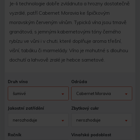
Je-li technologie dobře zvládnuta a hrozny dostatečně
vyzrálé, patří Cabernet Moravia ke špičkovým
moravským červeným vínům. Typická vína jsou tmavě
granátová, s jemnými kabernetovými tóny černého
rybízu ve vůni i v chuti, které doplňuje aroma třešní,
višní, tabáku či marmelády. Víno je mohutné s dlouhou
dochutí a lahvově zralé je hebce sametové.
Druh vína
Odrůda
šumivé
Cabernet Moravia
Jakostní zatřídění
Zbytkový cukr
nerozhoduje
nerozhoduje
Ročník
Vinařská podoblast