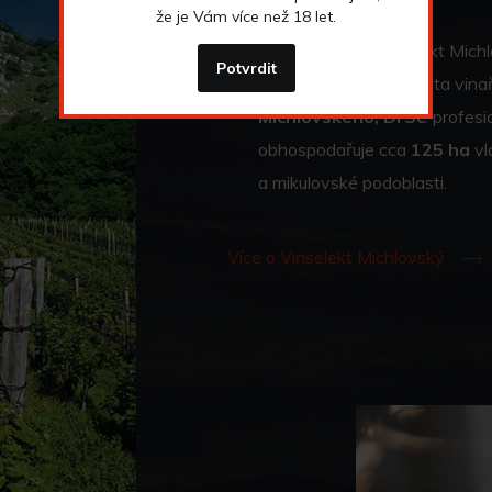
že je Vám více než 18 let.
Založení firmy Vinselekt Michl
Potvrdit
více než třicetiletá cesta vin
Michlovského, DrSc
. profes
obhospodařuje cca
125 ha
vl
a mikulovské podoblasti.
Více o Vinselekt Michlovský