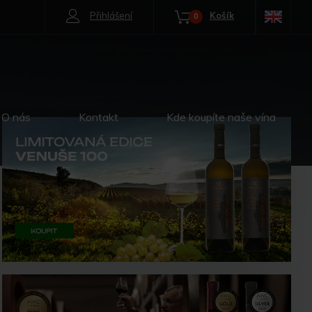
Přihlášení
Košík
0
O nás
Kontakt
Kde koupíte naše vína