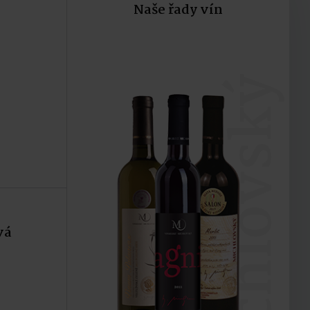
Naše řady vín
ku
Do košíku
michlovský
vá