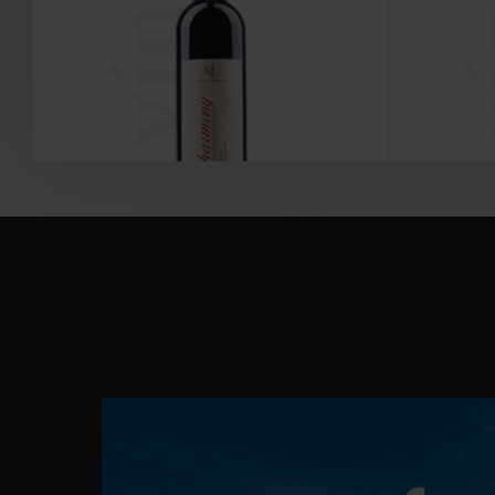
vína
v