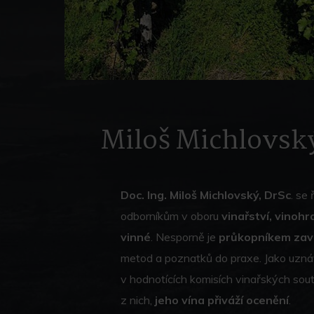
Miloš Michlovsk
Doc. Ing. Miloš Michlovský, DrSc
. se
odborníkům v oboru
vinařství, vinohr
vinné
. Nesporně je
průkopníkem zavá
metod a poznatků do praxe. Jako uzná
v hodnotících komisích vinařských sout
z nich,
jeho vína přiváží ocenění
.