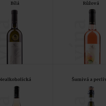
Bílá
Růžová
Do košíku
Do koší
ína
vína
Nealkoholická
Šumivá a perli