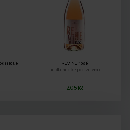
 barrique
REVINE rosé
nealkoholické perlivé víno
205
Kč