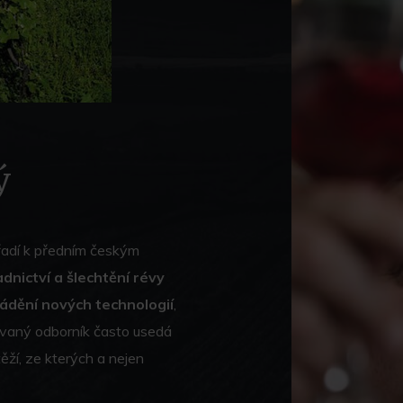
ý
 řadí k předním českým
adnictví a šlechtění révy
dění nových technologií
,
vaný odborník často usedá
ěží, ze kterých a nejen