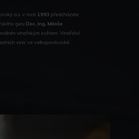
ovský a.s. v roce
1993
předcházela
ařského guru
Doc. Ing. Miloše
ionálním vinařským světem. Vinařství
astních vinic ve velkopavlovické