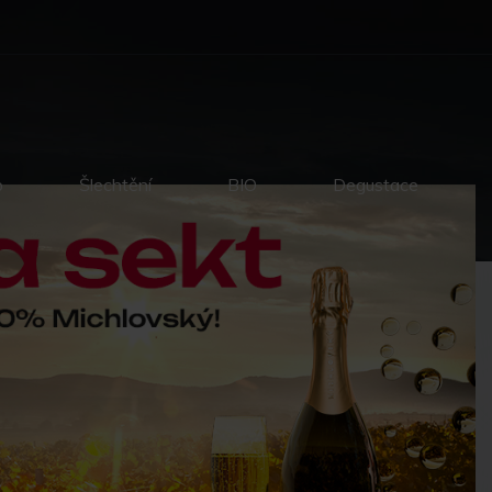
p
Šlechtění
BIO
Degustace