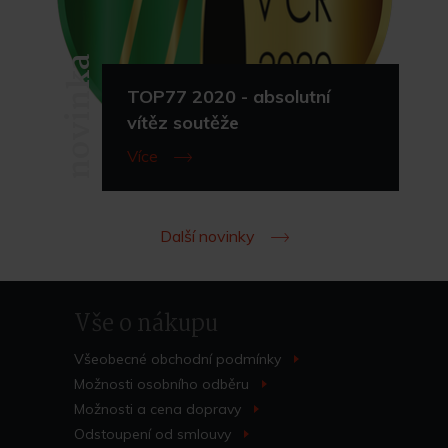
novinka
TOP77 2020 - absolutní
vítěz soutěže
Více
Další novinky
Vše o nákupu
Všeobecné obchodní
podmínky
>
Možnosti osobního
odběru
>
Možnosti a cena
dopravy
>
Odstoupení od
smlouvy
>