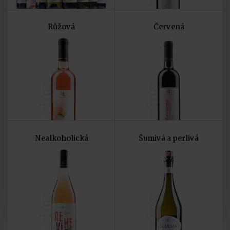
Růžová
Červená
vína
vína
Nealkoholická
Šumivá a perlivá
vína
vína