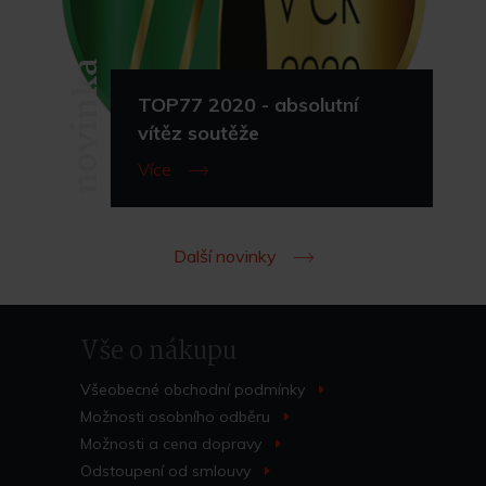
novinka
TOP77 2020 - absolutní
vítěz soutěže
Více
Další novinky
Vše o nákupu
Všeobecné obchodní
podmínky
>
Možnosti osobního
odběru
>
Možnosti a cena
dopravy
>
Odstoupení od
smlouvy
>