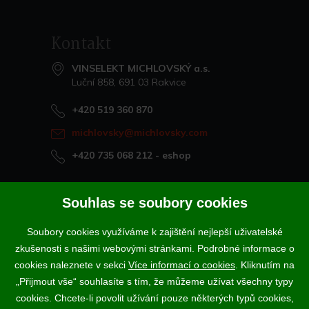
Kontakt
VINSELEKT MICHLOVSKÝ a.s.
Luční 858, 691 03 Rakvice
+420 519 360 870
michlovsky@michlovsky.com
+420 735 068 212
- eshop
Naše vína offline
Souhlas se soubory cookies
Vinotéka Rakvice
Soubory cookies využíváme k zajištění nejlepší uživatelské
>
Vinotéky a degustační centra
zkušenosti s našimi webovými stránkami. Podrobné informace o
>
cookies naleznete v sekci
Více informací o cookies
. Kliknutím na
„Přijmout vše“ souhlasíte s tím, že můžeme užívat všechny typy
Podle zákona o evidenci tržeb je prodávající povinen vystavit
cookies. Chcete-li povolit užívání pouze některých typů cookies,
kupujícímu účtenku. Zároveň je povinen zaevidovat přijatou tržbu u