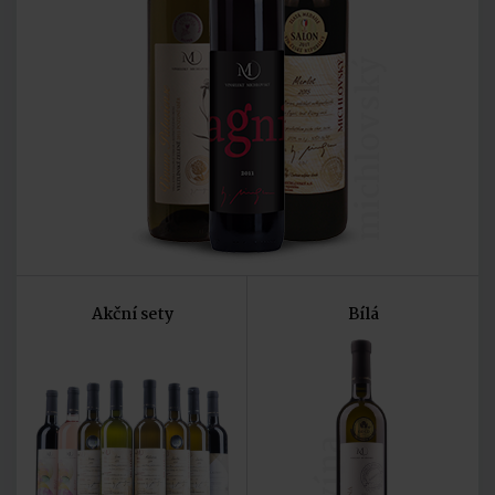
michlovský
Akční sety
Bílá
vína