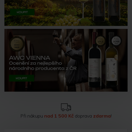
Při nákupu
nad 1 500 Kč
doprava
zdarma
!