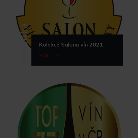
novinka
Kolekce Salonu vín 2021
Více