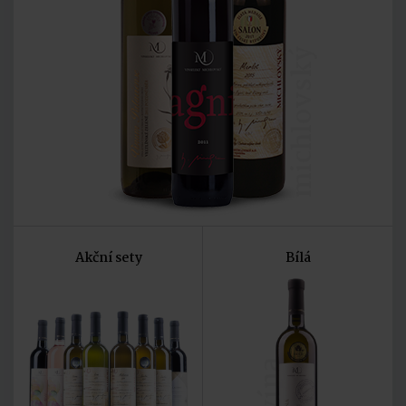
michlovský
Akční sety
Bílá
vína