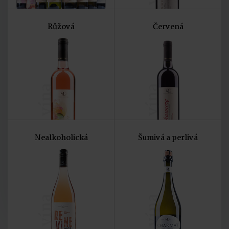
Růžová
Červená
vína
vína
Nealkoholická
Šumivá a perlivá
vína
vína