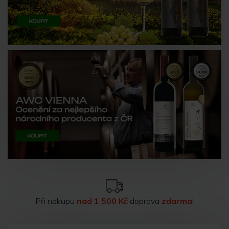
Při nákupu
nad 1 500 Kč
doprava
zdarma
!