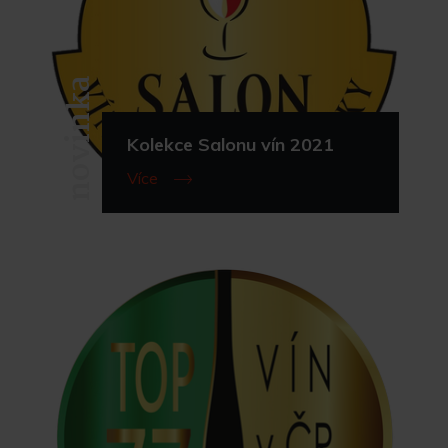
novinka
Kolekce Salonu vín 2021
Více