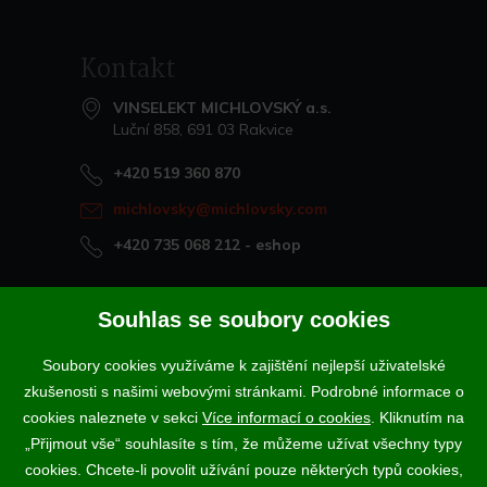
Kontakt
VINSELEKT MICHLOVSKÝ a.s.
Luční 858, 691 03 Rakvice
+420 519 360 870
michlovsky@michlovsky.com
+420 735 068 212
- eshop
Naše vína offline
Souhlas se soubory cookies
Vinotéka Rakvice
Soubory cookies využíváme k zajištění nejlepší uživatelské
>
Vinotéky a degustační centra
zkušenosti s našimi webovými stránkami. Podrobné informace o
>
cookies naleznete v sekci
Více informací o cookies
. Kliknutím na
„Přijmout vše“ souhlasíte s tím, že můžeme užívat všechny typy
Podle zákona o evidenci tržeb je prodávající povinen vystavit
cookies. Chcete-li povolit užívání pouze některých typů cookies,
kupujícímu účtenku. Zároveň je povinen zaevidovat přijatou tržbu u