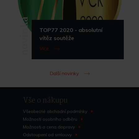
novinka
TOP77 2020 - absolutní
vítěz soutěže
Více
Další novinky
Vše o nákupu
Všeobecné obchodní
podmínky
>
Možnosti osobního
odběru
>
Možnosti a cena
dopravy
>
Odstoupení od
smlouvy
>