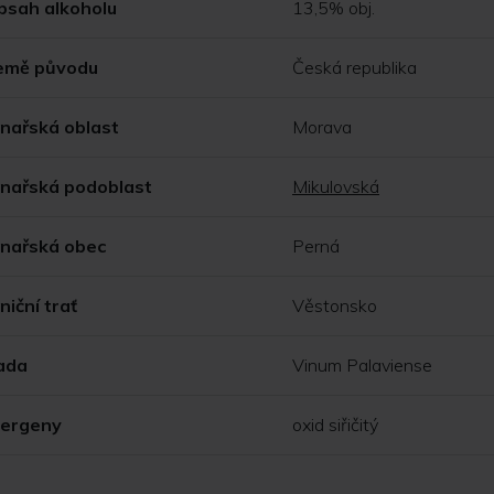
bsah alkoholu
13,5% obj.
emě původu
Česká republika
inařská oblast
Morava
inařská podoblast
Mikulovská
inařská obec
Perná
niční trať
Věstonsko
ada
Vinum Palaviense
lergeny
oxid siřičitý