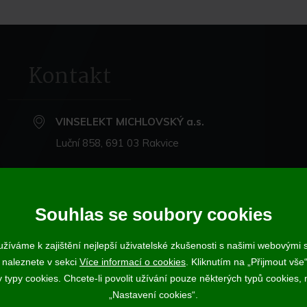
Kontakt
VINSELEKT MICHLOVSKÝ a.s.
Luční 858, 691 03 Rakvice
+420 519 360 870
michlovsky@michlovsky.com
Souhlas se soubory cookies
+420 735 068 212
- eshop
žíváme k zajištění nejlepší uživatelské zkušenosti s našimi webovými
 naleznete v sekci
Více informací o cookies
. Kliknutím na „Přijmout vše“
ujícímu účtenku. Zároveň je povinen zaevidovat přijatou tržbu u správce daně
ypy cookies. Chcete-li povolit užívání pouze některých typů cookies, m
Vína a sekty prodáváme výhradně osobám starším 18-ti let.
„Nastavení cookies“.