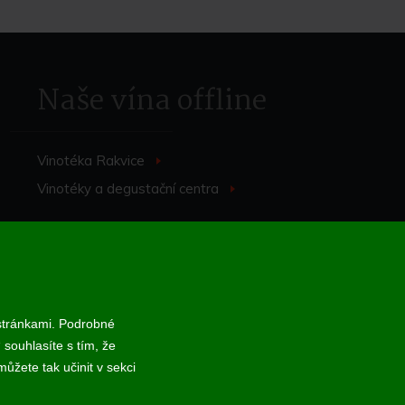
Naše vína offline
Vinotéka Rakvice
>
Vinotéky a degustační centra
>
 stránkami. Podrobné
 souhlasíte s tím, že
 online; v případě technického výpadku pak nejpozději do 48 hodin.
ůžete tak učinit v sekci