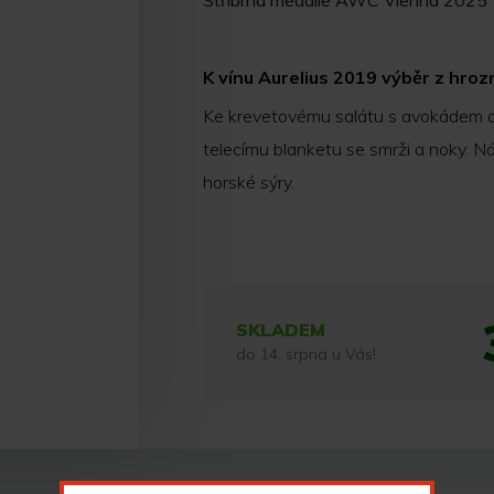
Stříbrná medaile AWC Vienna 2025
K vínu Aurelius 2019 výběr z hro
Ke krevetovému salátu s avokádem 
telecímu blanketu se smrži a noky. Ná
horské sýry.
SKLADEM
do 14. srpna u Vás!