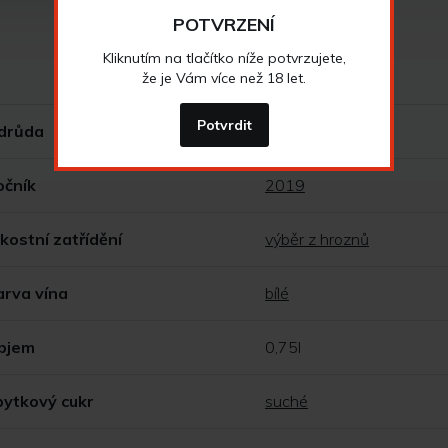
POTVRZENÍ
Vlastnosti vína
Kliknutím na tlačítko níže potvrzujete,
že je Vám více než 18 let.
Potvrdit
drůda
Aurelius
očník
2019
kostní zatřídění
výběr z hroznů
arva vína
bílé
bjem
0,75l
bytkový cukr
suché