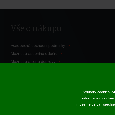
Vše o nákupu
Všeobecné obchodní
podmínky
>
Možnosti osobního
odběru
>
Možnosti a cena
dopravy
>
Odstoupení od
smlouvy
>
Soubory cookies vyu
informace o cookies
Podle zákona o evidenci tržeb je prodávající povinen vystavit kup
můžeme užívat všechny t