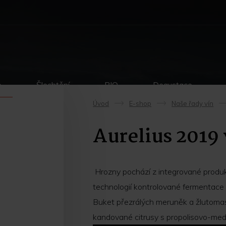
p
Šlechtění
BIO
Degustace
Úvod
E-shop
Naše řady vín
->
->
Aurelius 2019
Hrozny pochází z integrované produk
technologií kontrolované fermentac
Buket přezrálých meruněk a žlutomasý
kandované citrusy s propolisovo-me