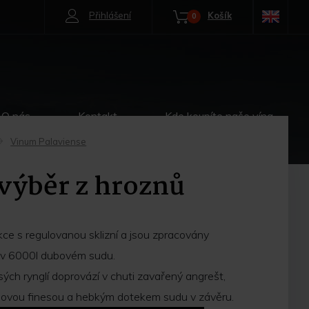
Přihlášení
Košík
0
O nás
Kontakt
Kde koupíte naše vína
Vinum Palaviense
->
 výběr z hroznů
ce s regulovanou sklizní a jsou zpracovány
e v 6000l dubovém sudu.
ch rynglí doprovází v chuti zavařený angrešt,
dovou finesou a hebkým dotekem sudu v závěru.