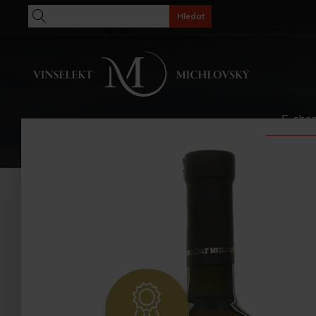
Hledat
E-sho