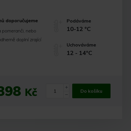
znů doporučujeme
Podáváme
10-12 °C
a pomeranči, nebo
dherně doplní zrající
Uchováváme
12 - 14°C
398
Kč
Do košíku