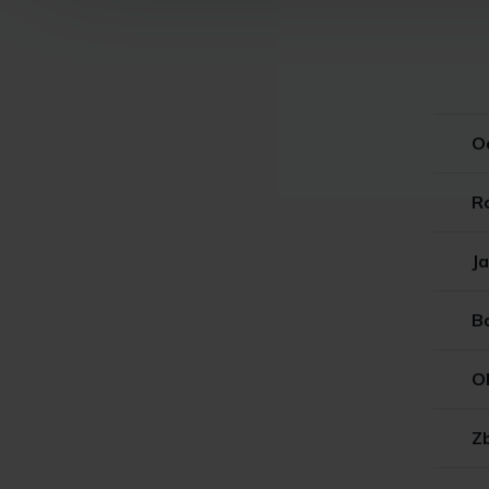
O
R
Ja
B
O
Z