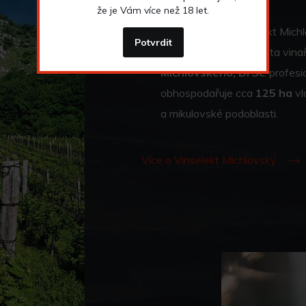
že je Vám více než 18 let.
Založení firmy Vinselekt Michl
Potvrdit
více než třicetiletá cesta vin
Michlovského, DrSc
. profes
obhospodařuje cca
125 ha
vl
a mikulovské podoblasti.
Více o Vinselekt Michlovský