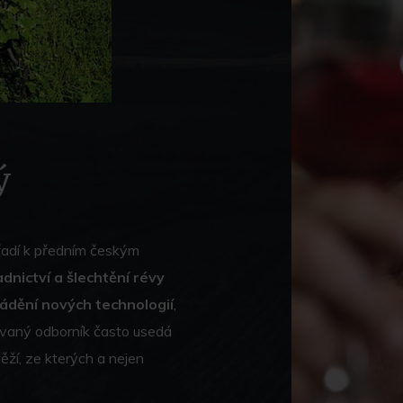
ý
 řadí k předním českým
adnictví a šlechtění révy
dění nových technologií
,
vaný odborník často usedá
ěží, ze kterých a nejen