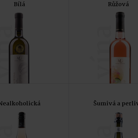
Bílá
Růžová
Do košíku
Do koší
ína
vína
Nealkoholická
Šumivá a perli