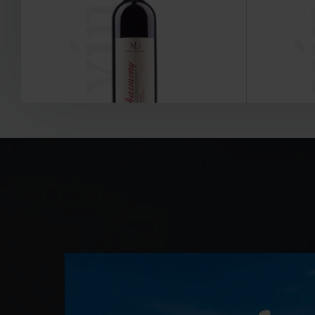
vína
v