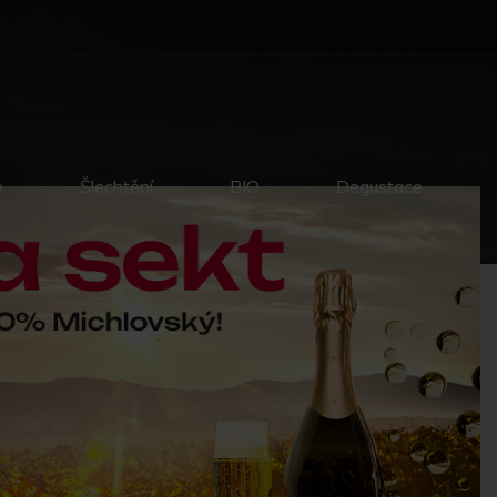
p
Šlechtění
BIO
Degustace