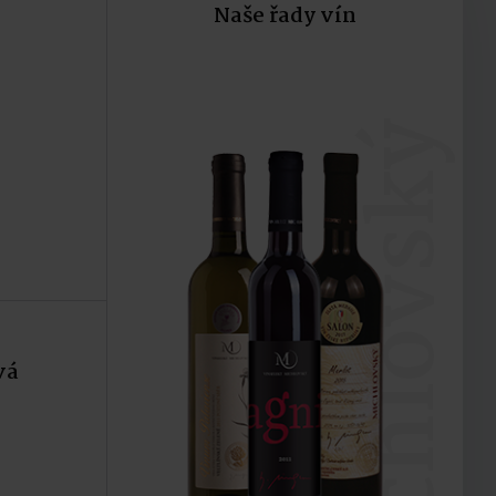
Naše řady vín
ku
Do košíku
michlovský
vá