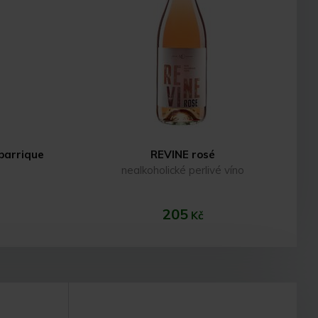
 barrique
REVINE rosé
nealkoholické perlivé víno
205
Kč