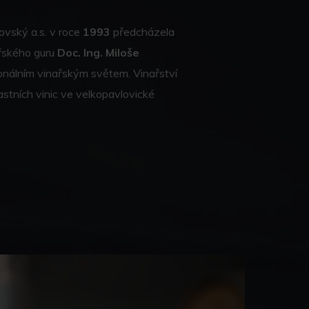
ovský a.s. v roce
1993
předcházela
ařského guru
Doc. Ing. Miloše
ionálním vinařským světem. Vinařství
astních vinic ve velkopavlovické