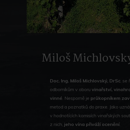
Miloš Michlovsk
Doc. Ing. Miloš Michlovský, DrSc
. se
odborníkům v oboru
vinařství, vinohr
vinné
. Nesporně je
průkopníkem zavá
metod a poznatků do praxe. Jako uzná
v hodnotících komisích vinařských sout
z nich,
jeho vína přiváží ocenění
.