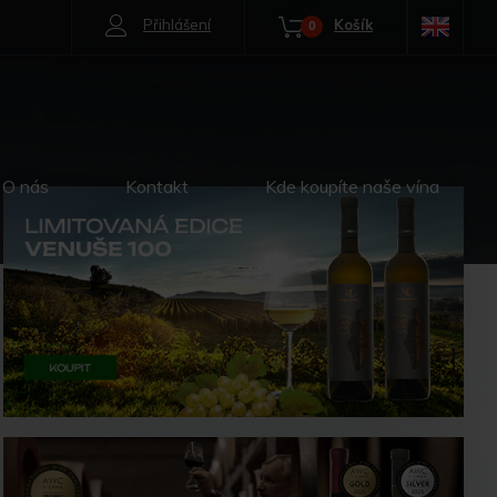
Přihlášení
Košík
0
O nás
Kontakt
Kde koupíte naše vína