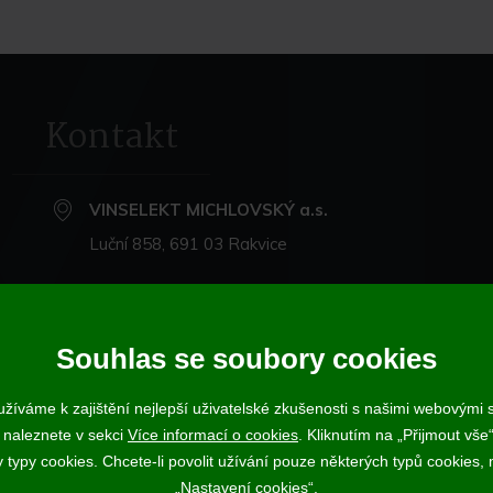
Kontakt
VINSELEKT MICHLOVSKÝ a.s.
Luční 858, 691 03 Rakvice
+420 519 360 870
michlovsky@michlovsky.com
Souhlas se soubory cookies
+420 735 068 212
- eshop
žíváme k zajištění nejlepší uživatelské zkušenosti s našimi webovými
 naleznete v sekci
Více informací o cookies
. Kliknutím na „Přijmout vše“
ujícímu účtenku. Zároveň je povinen zaevidovat přijatou tržbu u správce daně
ypy cookies. Chcete-li povolit užívání pouze některých typů cookies, m
Vína a sekty prodáváme výhradně osobám starším 18-ti let.
„Nastavení cookies“.