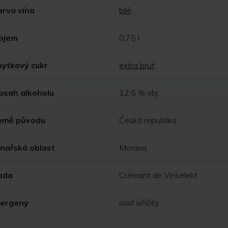
arva vína
bílé
bjem
0,75 l
bytkový cukr
extra brut
bsah alkoholu
12,5 % obj.
emě původu
Česká republika
inařská oblast
Morava
ada
Crémant de Vinselekt
lergeny
oxid siřičitý