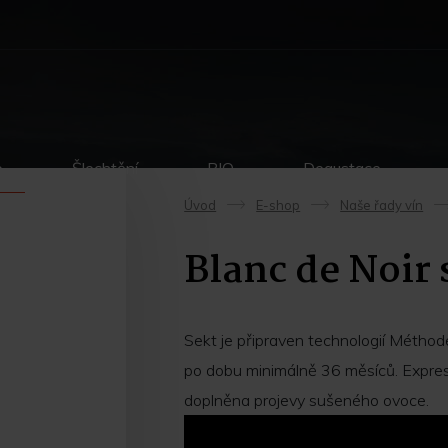
p
Šlechtění
BIO
Degustace
Úvod
E-shop
Naše řady vín
->
->
Blanc de Noir 
Sekt je připraven technologií Méthod
po dobu minimálně 36 měsíců. Expresiv
doplněna projevy sušeného ovoce.