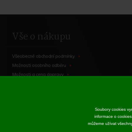
Vše o nákupu
Všeobecné obchodní
podmínky
>
Možnosti osobního
odběru
>
Možnosti a cena
dopravy
>
Odstoupení od
smlouvy
>
Soubory cookies vyu
informace o cookies
Podle zákona o evidenci tržeb je prodávající povinen vystavit kup
můžeme užívat všechny t