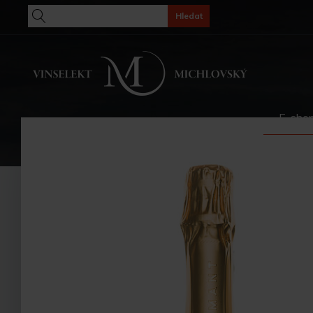
Hledat
E-sho