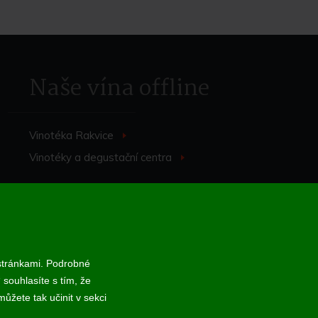
Naše vína offline
Vinotéka Rakvice
>
Vinotéky a degustační centra
>
 stránkami. Podrobné
 souhlasíte s tím, že
 online; v případě technického výpadku pak nejpozději do 48 hodin.
ůžete tak učinit v sekci