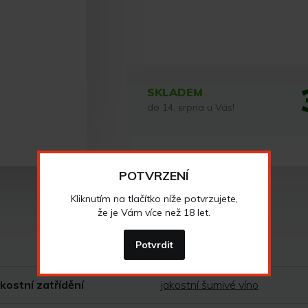
SKLADEM
do 14. srpna u Vás!
POTVRZENÍ
Kliknutím na tlačítko níže potvrzujete,
že je Vám více než 18 let.
Vlastnosti vína
Potvrdit
kostní zatřídění
jakostní šumivé víno