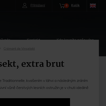
Přihlášení
Košík
0
O nás
Kontakt
Kde koupíte naše vína
Crémant de Vinselekt
->
sekt, extra brut
e Traditionnelle, kvašením v láhvi a následným zráním
ní vůně čerstvých lesních ostružin je v chuti ideálně