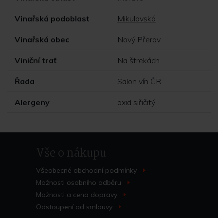
Vinařská podoblast
Mikulovská
Vinařská obec
Nový Přerov
Viniční trať
Na štrekách
Řada
Salon vín ČR
Alergeny
oxid siřičitý
Vše o nákupu
Všeobecné obchodní
podmínky
>
Možnosti osobního
odběru
>
Možnosti a cena
dopravy
>
Odstoupení od
smlouvy
>