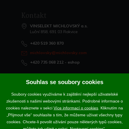
Kontakt
VINSELEKT MICHLOVSKÝ a.s.
Luční 858, 691 03 Rakvice
+420 519 360 870
michlovsky@michlovsky.com
+420 735 068 212
- eshop
Naše vína offline
Souhlas se soubory cookies
Vinotéka Rakvice
Soubory cookies využíváme k zajištění nejlepší uživatelské
>
Vinotéky a degustační centra
zkušenosti s našimi webovými stránkami. Podrobné informace o
>
cookies naleznete v sekci
Více informací o cookies
. Kliknutím na
„Přijmout vše“ souhlasíte s tím, že můžeme užívat všechny typy
Podle zákona o evidenci tržeb je prodávající povinen vystavit
cookies. Chcete-li povolit užívání pouze některých typů cookies,
kupujícímu účtenku. Zároveň je povinen zaevidovat přijatou tržbu u
správce daně online; v případě technického výpadku pak nejpozději do
můžete tak učinit v sekci „Nastavení cookies“.