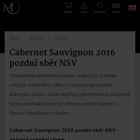
KOŠÍK
ÚČET
HLEDAT
MENU
Úvod
E-shop
Archiv
->
->
Cabernet Sauvignon 2016
pozdní sběr NSV
Vrstevnatýkabernetový buket sušených švestek,
ostružin a černého rybízu s výraznýmprojevem
dubových sudů v chuti doplňují vyprofilované odrůdové
taniny sestrukturovaným francouzským dubem s
černou čokoládou v závěru.
Cabernet Sauvignon 2016 pozdní sběr NSV -
získaná ocenění vínem