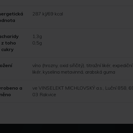
nergetická
287 kJ/69 kcal
odnota
acharidy
1,3g
z toho
0,5g
cukry
ložení
víno (hrozny, oxid siřičitý), titražní likér, expediční
likér, kyselina metavinná, arabská guma
yrobeno a
ve VINSELEKT MICHLOVSKÝ a.s., Luční 858, 6
lněno
03 Rakvice