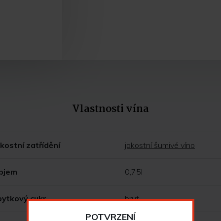
Vlastnosti vína
kostní zatřídění
jakostní šumivé víno
bjem
0,75l
bytkový cukr
brut
POTVRZENÍ