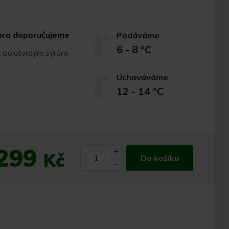
hora doporučujeme
Podáváme
6 - 8 °C
, polotvrdým sýrům
Uchováváme
12 - 14 °C
299
Kč
Do košíku