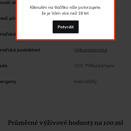
bsah alkoholu
11,5 % obj.
Kliknutím na tlačítko níže potvrzujete,
že je Vám více než 18 let.
emě původu
Česká republika
Potvrdit
inařská oblast
Morava
inařská podoblast
Velkopavlovická
ada
VOC Přítlucká hora
lergeny
oxid siřičitý
Průměrné výživové hodnoty na 100 ml