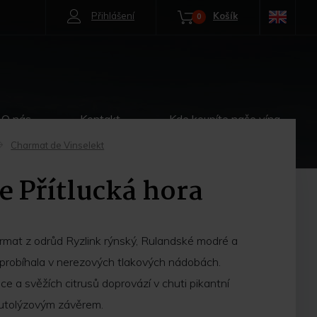
Přihlášení
Košík
0
O nás
Kontakt
Kde koupíte naše vína
Charmat de Vinselekt
->
 Přítlucká hora
mat z odrůd Ryzlink rýnský, Rulandské modré a
probíhala v nerezových tlakových nádobách.
 a svěžích citrusů doprovází v chuti pikantní
autolýzovým závěrem.