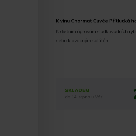
K vínu Charmat Cuvée Přítlucká 
K dietním úpravám sladkovodních ryb
nebo k ovocným salátům.
SKLADEM
do 14. srpna u Vás!