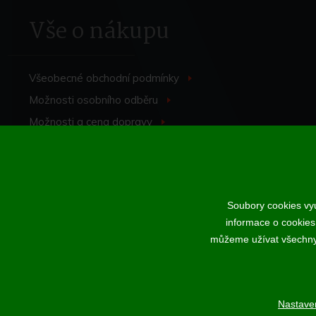
Vše o nákupu
Všeobecné obchodní
podmínky
>
Možnosti osobního
odběru
>
Možnosti a cena
dopravy
>
Odstoupení od
smlouvy
>
Soubory cookies vyu
informace o cookies
Podle zákona o evidenci tržeb je prodávající povinen vystavit kup
můžeme užívat všechny t
Nastave