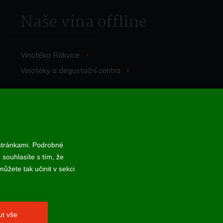
Naše vína offline
Vinotéka Rakvice
>
Vinotéky a degustační centra
>
 stránkami. Podrobné
 souhlasíte s tím, že
 online; v případě technického výpadku pak nejpozději do 48 hodin.
ůžete tak učinit v sekci
ut vše