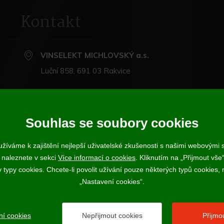
Kontakt
VINSELEKT MICHLOVSKÝ a.s.
Luční 858, 691 03 Rakvice
+420 519 360 870
michlovsky@michlovsky.com
Souhlas se soubory cookies
+420 735 068 212
- eshop
žíváme k zajištění nejlepší uživatelské zkušenosti s našimi webovými
 naleznete v sekci
Více informací o cookies
. Kliknutím na „Přijmout vše“
ujícímu účtenku. Zároveň je povinen zaevidovat přijatou tržbu u správce daně
ypy cookies. Chcete-li povolit užívání pouze některých typů cookies, m
Vína a sekty prodáváme výhradně osobám starším 18-ti let.
„Nastavení cookies“.
ní cookies
Nepřijmout cookies
Přijmo