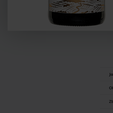
Ja
O
Z