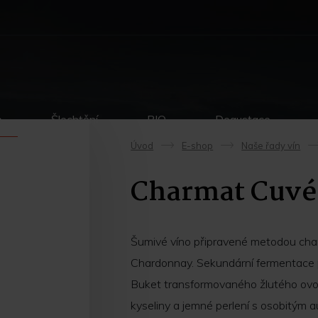
p
Šlechtění
BIO
Degustace
Úvod
E-shop
Naše řady vín
->
->
Charmat Cuvée
Šumivé víno připravené metodou char
Chardonnay. Sekundární fermentace 
Buket transformovaného žlutého ovoce
kyseliny a jemné perlení s osobitým 