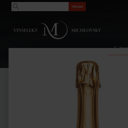
Hledat
E-sho