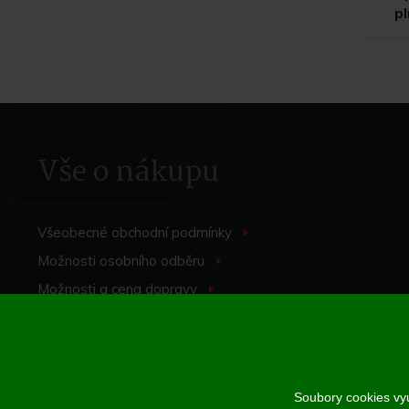
p
Vše o nákupu
Všeobecné obchodní
podmínky
>
Možnosti osobního
odběru
>
Možnosti a cena
dopravy
>
Odstoupení od
smlouvy
>
Soubory cookies vyu