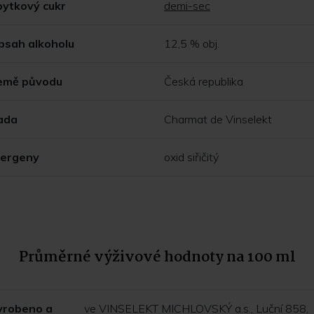
bytkový cukr
demi-sec
bsah alkoholu
12,5 % obj.
emě původu
Česká republika
ada
Charmat de Vinselekt
lergeny
oxid siřičitý
Průměrné výživové hodnoty na 100 ml
yrobeno a
ve VINSELEKT MICHLOVSKÝ a.s., Luční 858,