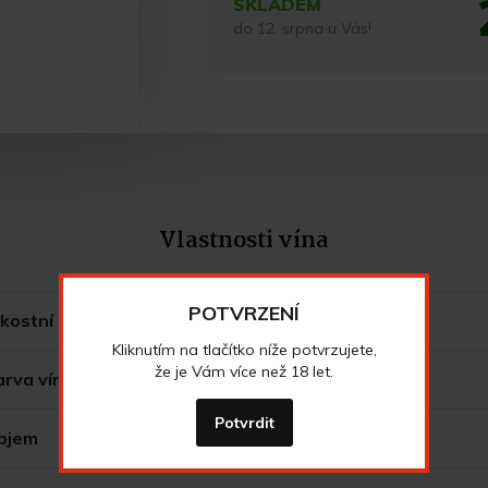
SKLADEM
do 12. srpna u Vás!
Vlastnosti vína
POTVRZENÍ
kostní zatřídění
jakostní šumivé víno
Kliknutím na tlačítko níže potvrzujete,
že je Vám více než 18 let.
arva vína
bílé
Potvrdit
bjem
0,75 l