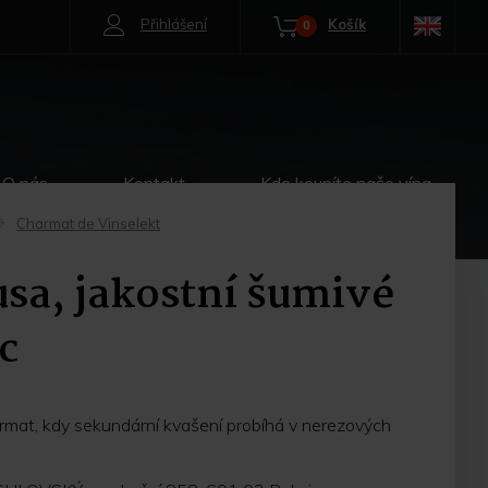
Přihlášení
Košík
0
O nás
Kontakt
Kde koupíte naše vína
Charmat de Vinselekt
->
a, jakostní šumivé
c
mat, kdy sekundární kvašení probíhá v nerezových