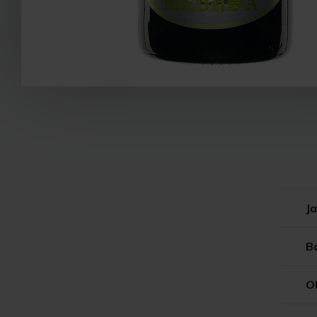
Ja
B
O