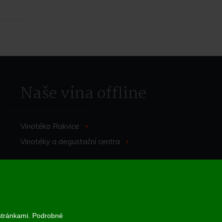
Naše vína offline
Vinotéka Rakvice
>
Vinotéky a degustační centra
>
 stránkami. Podrobné