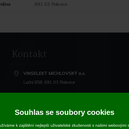
lněno
691 03 Rakvice
Kontakt
VINSELEKT MICHLOVSKÝ a.s.
Luční 858, 691 03 Rakvice
+420 519 360 870
michlovsky@michlovsky.com
Souhlas se soubory cookies
+420 735 068 212
- eshop
žíváme k zajištění nejlepší uživatelské zkušenosti s našimi webovými