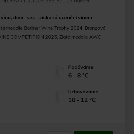
HLOVSKÝ a.s., Luční 858, 691 03 Rakvice
víno, demi-sec - získaná ocenění vínem
tá medaile Berliner Wine Trophy 2024, Bronzová
INE COMPETITION 2025, Zlatá medaile AWC
Podáváme
6 - 8 °C
Uchováváme
10 - 12 °C