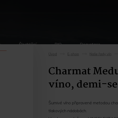
p
Šlechtění
BIO
Degustace
Úvod
E-shop
Naše řady vín
->
->
Charmat Medus
víno, demi-se
Šumivé víno připravené metodou char
tlakových nádobách.