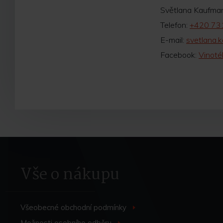
Světlana Kaufma
Telefon:
+420 73
E-mail:
svetlana
Facebook:
Vinoté
Vše o nákupu
Všeobecné obchodní
podmínky
>
Možnosti osobního
odběru