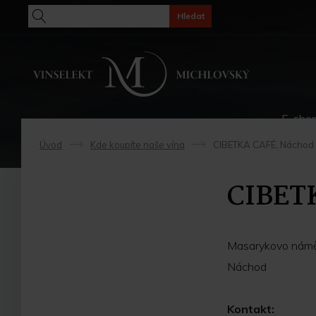
Hledat
E-sho
Úvod
Kde koupíte naše vína
CIBETKA CAFÉ, Náchod
->
->
CIBET
Masarykovo námě
Náchod
Kontakt: