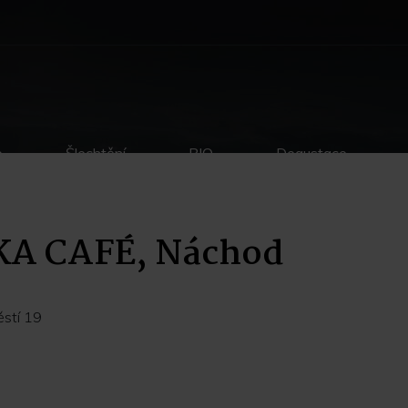
p
Šlechtění
BIO
Degustace
KA CAFÉ, Náchod
stí 19