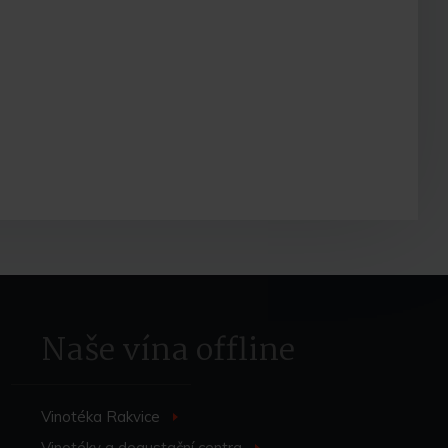
Naše vína offline
Vinotéka Rakvice
>
Vinotéky a degustační centra