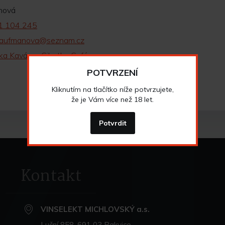
nová
1 104 245
.kaufmanova@seznam.cz
ka Kavárna Cibetka Café
POTVRZENÍ
Kliknutím na tlačítko níže potvrzujete,
že je Vám více než 18 let.
Potvrdit
Kontakt
VINSELEKT MICHLOVSKÝ a.s.
Luční 858, 691 03 Rakvice