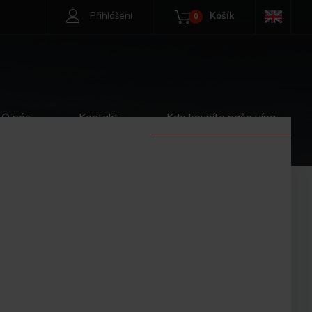
Přihlášení
Košík
0
O nás
Kontakt
Kde koupíte naše vína