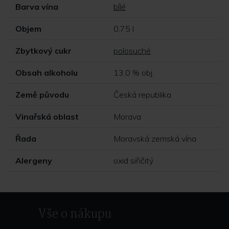
Barva vína
bílé
Objem
0,75 l
Zbytkový cukr
polosuché
Obsah alkoholu
13,0 % obj.
Země původu
Česká republika
Vinařská oblast
Morava
Řada
Moravská zemská vína
Alergeny
oxid siřičitý
Vše o nákupu