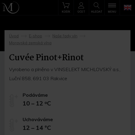
KOŠÍK
ÚČET
HLEDAT
MENU
Úvod
E-shop
Naše řady vín
->
->
->
Moravská zemská vína
Cuvée Pinot+Rinot
Vyrobeno a plněno v VINSELEKT MICHLOVSKÝ a.s.,
Luční 858, 691 03 Rakvice
Podáváme
10 – 12 ᵒC
Uchováváme
12 – 14 °C