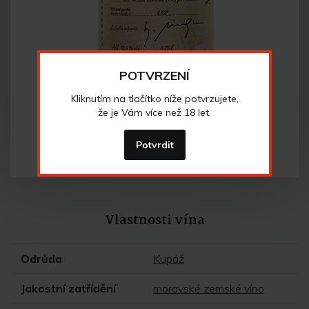
POTVRZENÍ
Kliknutím na tlačítko níže potvrzujete,
že je Vám více než 18 let.
Potvrdit
Vlastnosti vína
Odrůda
Kupáž
Jakostní zatřídění
moravské zemské víno