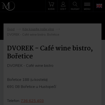
KOŠÍK
ÚČET
HLEDAT
MENU
Úvod
Kde koupíte naše vína
->
->
DVOREK - Café wine bistro, Bořetice
DVOREK - Café wine bistro,
Bořetice
DVOREK - Café wine bistro
Bořetice 188 (u kostela)
691 08 Bořetice u Hustopečí
Telefon:
736 625 403