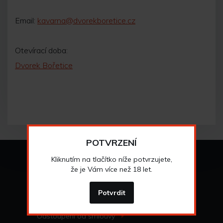
Email:
kavarna@dvorekboretice.cz
Otevírací doba:
Dvorek Bořetice
POTVRZENÍ
Vše o nákupu
Kliknutím na tlačítko níže potvrzujete,
že je Vám více než 18 let.
Všeobecné obchodní
podmínky
>
Možnosti osobního
odběru
Potvrdit
>
Možnosti a cena
dopravy
>
Odstoupení od
smlouvy
>