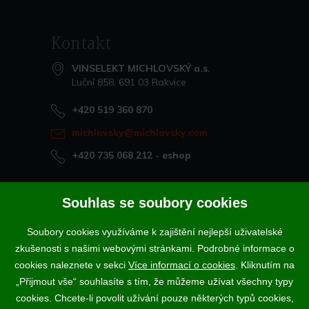
Kontakt
VINSELEKT MICHLOVSKÝ a.s.
Luční 858, 691 03 Rakvice
+420 519 360 870
michlovsky@michlovsky.com
+420 735 068 212
- eshop
Naše vína offline
Souhlas se soubory cookies
Vinotéka Rakvice
Soubory cookies využíváme k zajištění nejlepší uživatelské
>
Vinotéky a degustační centra
zkušenosti s našimi webovými stránkami. Podrobné informace o
>
cookies naleznete v sekci
Více informací o cookies
. Kliknutím na
„Přijmout vše“ souhlasíte s tím, že můžeme užívat všechny typy
Podle zákona o evidenci tržeb je prodávající povinen vystavit
cookies. Chcete-li povolit užívání pouze některých typů cookies,
kupujícímu účtenku. Zároveň je povinen zaevidovat přijatou tržbu u