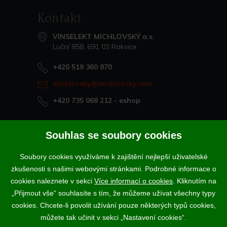
Kontakt
VINSELEKT MICHLOVSKÝ a.s.
Luční 858, 691 03 Rakvice
+420 519 360 870
michlovsky@michlovsky.com
+420 735 068 212
- eshop
Naše vína offline
Souhlas se soubory cookies
Vinotéka Rakvice
Soubory cookies využíváme k zajištění nejlepší uživatelské
>
Vinotéky a degustační centra
zkušenosti s našimi webovými stránkami. Podrobné informace o
>
cookies naleznete v sekci
Více informací o cookies
. Kliknutím na
„Přijmout vše“ souhlasíte s tím, že můžeme užívat všechny typy
Podle zákona o evidenci tržeb je prodávající povinen vystavit
cookies. Chcete-li povolit užívání pouze některých typů cookies,
kupujícímu účtenku. Zároveň je povinen zaevidovat přijatou tržbu u
správce daně online; v případě technického výpadku pak nejpozději do
můžete tak učinit v sekci „Nastavení cookies“.
48 hodin.