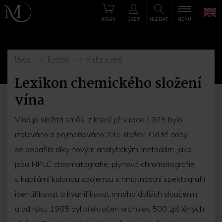
KOŠÍK
ÚČET
HLEDAT
MENU
Úvod
E-shop
Knihy o víně
->
->
Lexikon chemického složení
vína
Víno je složitá směs, z které již v roce 1975 bylo
izolováno a pojmenováno 235 složek. Od té doby
se podařilo díky novým analytickým metodám, jako
jsou HPLC chromatografie, plynová chromatografie
s kapilární kolonou spojenou s hmotnostní spektografií
identifikovat a kvanifikovat mnoho dalších sloučenin
a od roku 1985 byl překročen vrcholek 500 zjištěných