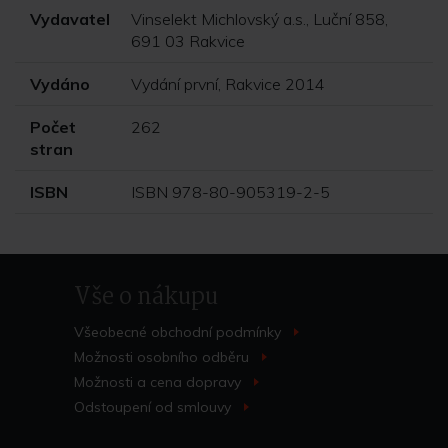
Vydavatel
Vinselekt Michlovský a.s., Luční 858,
691 03 Rakvice
Vydáno
Vydání první, Rakvice 2014
Počet
262
stran
ISBN
ISBN 978-80-905319-2-5
Vše o nákupu
Všeobecné obchodní
podmínky
>
Možnosti osobního
odběru
>
Možnosti a cena
dopravy
>
Odstoupení od
smlouvy
>