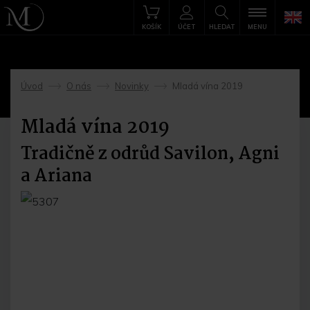
KOŠÍK
ÚČET
HLEDAT
MENU
Úvod
O nás
Novinky
Mladá vína 2019
->
->
->
Mladá vína 2019
Tradičně z odrůd Savilon, Agni
a Ariana