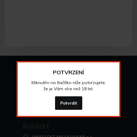
Vše o nákupu
POTVRZENÍ
Všeobecné obchodní
podmínky
Kliknutím na tlačítko níže potvrzujete,
>
Možnosti osobního
odběru
že je Vám více než 18 let.
>
Možnosti a cena
dopravy
>
Odstoupení od
smlouvy
Potvrdit
>
Kontakt