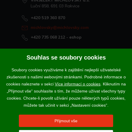
VINSELEKT MICHLOVSKÝ a.s.
Luční 858, 691 03 Rakvice
+420 519 360 870
michlovsky@michlovsky.com
+420 735 068 212
- eshop
Naše vína offline
Souhlas se soubory cookies
Vinotéka Rakvice
Soubory cookies využíváme k zajištění nejlepší uživatelské
>
Vinotéky a degustační centra
zkušenosti s našimi webovými stránkami. Podrobné informace o
>
cookies naleznete v sekci
Více informací o cookies
. Kliknutím na
„Přijmout vše“ souhlasíte s tím, že můžeme užívat všechny typy
Podle zákona o evidenci tržeb je prodávající povinen vystavit
cookies. Chcete-li povolit užívání pouze některých typů cookies,
kupujícímu účtenku. Zároveň je povinen zaevidovat přijatou tržbu u
správce daně online; v případě technického výpadku pak nejpozději do
můžete tak učinit v sekci „Nastavení cookies“.
48 hodin.
Vína a sekty prodáváme výhradně osobám starším 18-ti let.
Přijmout vše