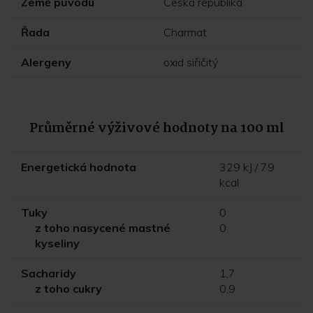
Země původu
Česká republika
Řada
Charmat
Alergeny
oxid siřičitý
Průměrné výživové hodnoty na 100 ml
Energetická hodnota
329 kJ / 79
kcal
Tuky
0
z toho nasycené mastné
0
kyseliny
Sacharidy
1,7
z toho cukry
0,9