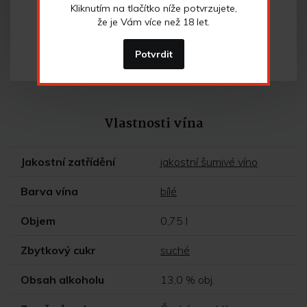
Kliknutím na tlačítko níže potvrzujete,
že je Vám více než 18 let.
Potvrdit
Vlastnosti vína
Jakostní zatřídění
jakostní šumivé víno
Barva vína
bílé
Objem
0,75 l
Zbytkový cukr
suché
Obsah alkoholu
13,0 % obj.