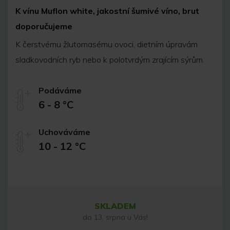
K vínu Muflon white, jakostní šumivé víno, brut
doporučujeme
K čerstvému žlutomasému ovoci, dietním úpravám
sladkovodních ryb nebo k polotvrdým zrajícím sýrům.
Podáváme
6 - 8 °C
Uchováváme
10 - 12 °C
SKLADEM
do 13. srpna u Vás!