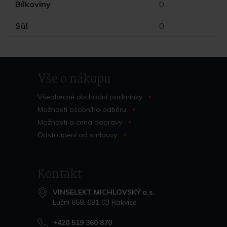
Bílkoviny
0
Sůl
0
Vše o nákupu
Všeobecné obchodní
podmínky
>
Možnosti osobního
odběru
>
Možnosti a cena
dopravy
>
Odstoupení od
smlouvy
>
Kontakt
VINSELEKT MICHLOVSKÝ a.s.
Luční 858, 691 03 Rakvice
+420 519 360 870