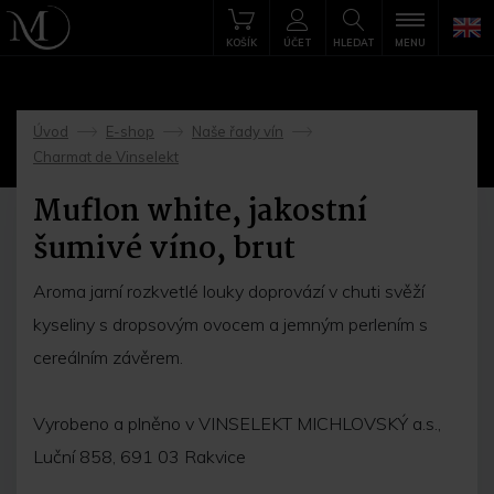
KOŠÍK
ÚČET
HLEDAT
MENU
Úvod
E-shop
Naše řady vín
->
->
->
Charmat de Vinselekt
Muflon white, jakostní
šumivé víno, brut
Aroma jarní rozkvetlé louky doprovází v chuti svěží
kyseliny s dropsovým ovocem a jemným perlením s
cereálním závěrem.
Vyrobeno a plněno v VINSELEKT MICHLOVSKÝ a.s.,
Luční 858, 691 03 Rakvice