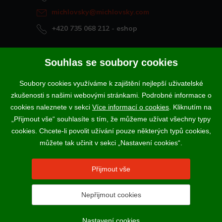
michlovsky@michlovsky.com
+420 735 068 212
- eshop
Naše vína offline
Souhlas se soubory cookies
Vinotéka Rakvice
Soubory cookies využíváme k zajištění nejlepší uživatelské
>
Vinotéky a degustační centra
zkušenosti s našimi webovými stránkami. Podrobné informace o
>
cookies naleznete v sekci
Více informací o cookies
. Kliknutím na
„Přijmout vše“ souhlasíte s tím, že můžeme užívat všechny typy
Podle zákona o evidenci tržeb je prodávající povinen vystavit
cookies. Chcete-li povolit užívání pouze některých typů cookies,
kupujícímu účtenku. Zároveň je povinen zaevidovat přijatou tržbu u
správce daně online; v případě technického výpadku pak nejpozději do
můžete tak učinit v sekci „Nastavení cookies“.
48 hodin.
Vína a sekty prodáváme výhradně osobám starším 18-ti let.
Přijmout vše
Nepřijmout cookies
2017 - 2026 © VINSELEKT MICHLOVSKÝ a.s. |
Nastavení
cookies
N
Nastavení cookies