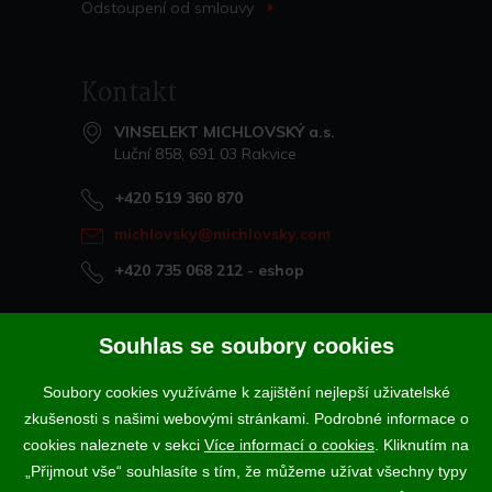
Odstoupení od
smlouvy
>
Kontakt
VINSELEKT MICHLOVSKÝ a.s.
Luční 858, 691 03 Rakvice
+420 519 360 870
michlovsky@michlovsky.com
+420 735 068 212
- eshop
Naše vína offline
Souhlas se soubory cookies
Vinotéka Rakvice
Soubory cookies využíváme k zajištění nejlepší uživatelské
>
Vinotéky a degustační centra
zkušenosti s našimi webovými stránkami. Podrobné informace o
>
cookies naleznete v sekci
Více informací o cookies
. Kliknutím na
„Přijmout vše“ souhlasíte s tím, že můžeme užívat všechny typy
Podle zákona o evidenci tržeb je prodávající povinen vystavit