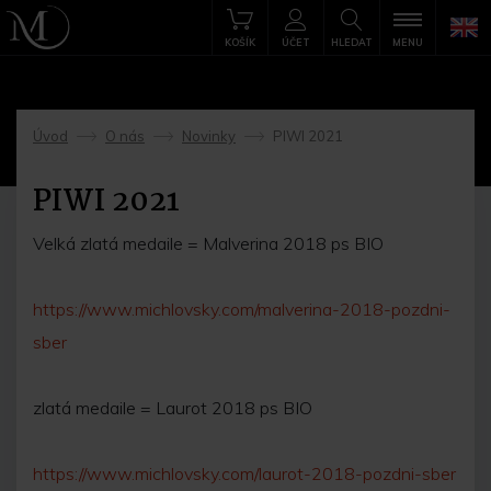
KOŠÍK
ÚČET
HLEDAT
MENU
Úvod
O nás
Novinky
PIWI 2021
->
->
->
PIWI 2021
Velká zlatá medaile = Malverina 2018 ps BIO
https://www.michlovsky.com/malverina-2018-pozdni-
sber
zlatá medaile = Laurot 2018 ps BIO
https://www.michlovsky.com/laurot-2018-pozdni-sber