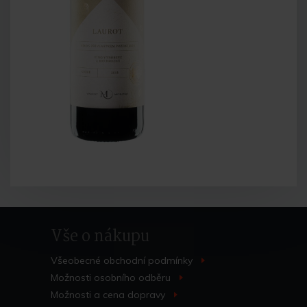
Vše o nákupu
Všeobecné obchodní
podmínky
>
Možnosti osobního
odběru
>
Možnosti a cena
dopravy
>