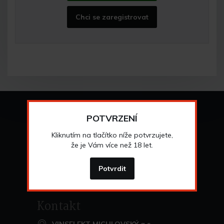
Chci se zaregistrovat
Vše o nákupu
POTVRZENÍ
Všeobecné obchodní
podmínky
Kliknutím na tlačítko níže potvrzujete,
>
Možnosti osobního
odběru
že je Vám více než 18 let.
>
Možnosti a cena
dopravy
>
Odstoupení od
smlouvy
Potvrdit
>
Kontakt