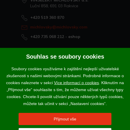
VINSELEKT MICHLOVSKÝ a.s.
Luční 858, 691 03 Rakvice
+420 519 360 870
michlovsky@michlovsky.com
+420 735 068 212
- eshop
Naše vína offline
Souhlas se soubory cookies
Vinotéka Rakvice
Soubory cookies využíváme k zajištění nejlepší uživatelské
>
Vinotéky a degustační centra
zkušenosti s našimi webovými stránkami. Podrobné informace o
>
cookies naleznete v sekci
Více informací o cookies
. Kliknutím na
„Přijmout vše“ souhlasíte s tím, že můžeme užívat všechny typy
Podle zákona o evidenci tržeb je prodávající povinen vystavit
cookies. Chcete-li povolit užívání pouze některých typů cookies,
kupujícímu účtenku. Zároveň je povinen zaevidovat přijatou tržbu u
správce daně online; v případě technického výpadku pak nejpozději do
můžete tak učinit v sekci „Nastavení cookies“.
48 hodin.
Vína a sekty prodáváme výhradně osobám starším 18-ti let.
Přijmout vše