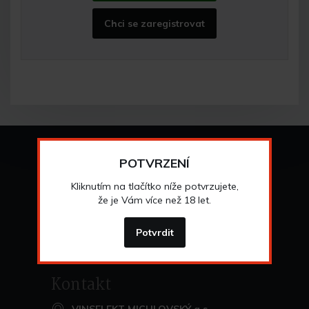
Chci se zaregistrovat
Vše o nákupu
POTVRZENÍ
Všeobecné obchodní
podmínky
Kliknutím na tlačítko níže potvrzujete,
>
Možnosti osobního
odběru
že je Vám více než 18 let.
>
Možnosti a cena
dopravy
>
Odstoupení od
smlouvy
Potvrdit
>
Kontakt