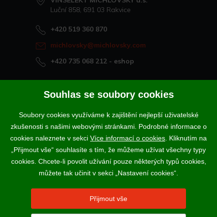
VINSELEKT MICHLOVSKÝ a.s.
Luční 858, 691 03 Rakvice
+420 519 360 870
michlovsky@michlovsky.com
+420 735 068 212
- eshop
Naše vína offline
Souhlas se soubory cookies
Vinotéka Rakvice
Soubory cookies využíváme k zajištění nejlepší uživatelské
>
Vinotéky a degustační centra
zkušenosti s našimi webovými stránkami. Podrobné informace o
>
cookies naleznete v sekci
Více informací o cookies
. Kliknutím na
„Přijmout vše“ souhlasíte s tím, že můžeme užívat všechny typy
Podle zákona o evidenci tržeb je prodávající povinen vystavit
cookies. Chcete-li povolit užívání pouze některých typů cookies,
kupujícímu účtenku. Zároveň je povinen zaevidovat přijatou tržbu u
správce daně online; v případě technického výpadku pak nejpozději do
můžete tak učinit v sekci „Nastavení cookies“.
48 hodin.
Vína a sekty prodáváme výhradně osobám starším 18-ti let.
Přijmout vše