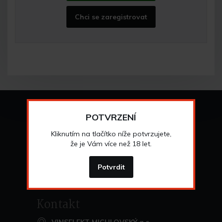
Chci se zaregistrovat
Vše o nákupu
POTVRZENÍ
Všeobecné obchodní
podmínky
Kliknutím na tlačítko níže potvrzujete,
>
Možnosti osobního
odběru
že je Vám více než 18 let.
>
Možnosti a cena
dopravy
>
Odstoupení od
smlouvy
Potvrdit
>
Kontakt