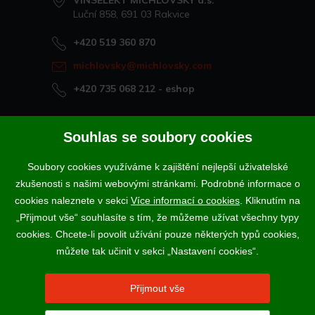
VINSELEKT MICHLOVSKÝ a.s.
Luční 858, 691 03 Rakvice
+420 519 360 870
michlovsky@michlovsky.com
+420 735 068 212
- eshop
Naše vína offline
Souhlas se soubory cookies
Vinotéka Rakvice
Soubory cookies využíváme k zajištění nejlepší uživatelské
>
Vinotéky a degustační centra
zkušenosti s našimi webovými stránkami. Podrobné informace o
>
cookies naleznete v sekci
Více informací o cookies
. Kliknutím na
„Přijmout vše“ souhlasíte s tím, že můžeme užívat všechny typy
Podle zákona o evidenci tržeb je prodávající povinen vystavit
cookies. Chcete-li povolit užívání pouze některých typů cookies,
kupujícímu účtenku. Zároveň je povinen zaevidovat přijatou tržbu u
správce daně online; v případě technického výpadku pak nejpozději do
můžete tak učinit v sekci „Nastavení cookies“.
48 hodin.
Vína a sekty prodáváme výhradně osobám starším 18-ti let.
Přijmout vše