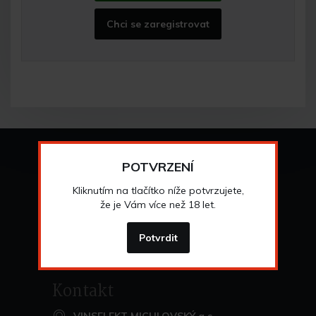
Chci se zaregistrovat
Vše o nákupu
POTVRZENÍ
Všeobecné obchodní
podmínky
Kliknutím na tlačítko níže potvrzujete,
>
Možnosti osobního
odběru
že je Vám více než 18 let.
>
Možnosti a cena
dopravy
>
Odstoupení od
smlouvy
Potvrdit
>
Kontakt