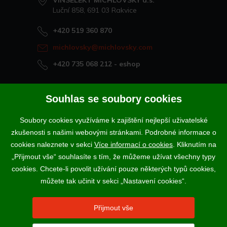
VINSELEKT MICHLOVSKÝ a.s.
Luční 858, 691 03 Rakvice
+420 519 360 870
michlovsky@michlovsky.com
+420 735 068 212
- eshop
Naše vína offline
Souhlas se soubory cookies
Vinotéka Rakvice
Soubory cookies využíváme k zajištění nejlepší uživatelské
>
Vinotéky a degustační centra
zkušenosti s našimi webovými stránkami. Podrobné informace o
>
cookies naleznete v sekci
Více informací o cookies
. Kliknutím na
„Přijmout vše“ souhlasíte s tím, že můžeme užívat všechny typy
Podle zákona o evidenci tržeb je prodávající povinen vystavit
cookies. Chcete-li povolit užívání pouze některých typů cookies,
kupujícímu účtenku. Zároveň je povinen zaevidovat přijatou tržbu u
správce daně online; v případě technického výpadku pak nejpozději do
můžete tak učinit v sekci „Nastavení cookies“.
48 hodin.
Vína a sekty prodáváme výhradně osobám starším 18-ti let.
Přijmout vše