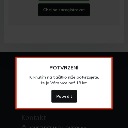
Chci se zaregistrovat
Vše o nákupu
POTVRZENÍ
Všeobecné obchodní
podmínky
Kliknutím na tlačítko níže potvrzujete,
>
Možnosti osobního
odběru
že je Vám více než 18 let.
>
Možnosti a cena
dopravy
>
Odstoupení od
smlouvy
Potvrdit
>
Kontakt