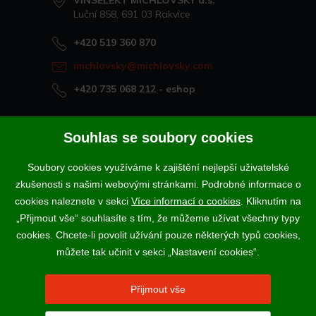
VINSELEKT MICHLOVSKÝ a.s.
Luční 858, 691 03 Rakvice
+420 519 360 870
michlovsky@michlovsky.com
+420 735 068 212
- eshop
Naše vína offline
Souhlas se soubory cookies
Vinotéka Rakvice
Soubory cookies využíváme k zajištění nejlepší uživatelské
>
Vinotéky a degustační centra
zkušenosti s našimi webovými stránkami. Podrobné informace o
>
cookies naleznete v sekci
Více informací o cookies
. Kliknutím na
„Přijmout vše“ souhlasíte s tím, že můžeme užívat všechny typy
Podle zákona o evidenci tržeb je prodávající povinen vystavit
cookies. Chcete-li povolit užívání pouze některých typů cookies,
kupujícímu účtenku. Zároveň je povinen zaevidovat přijatou tržbu u
správce daně online; v případě technického výpadku pak nejpozději do
můžete tak učinit v sekci „Nastavení cookies“.
48 hodin.
Vína a sekty prodáváme výhradně osobám starším 18-ti let.
Přijmout vše