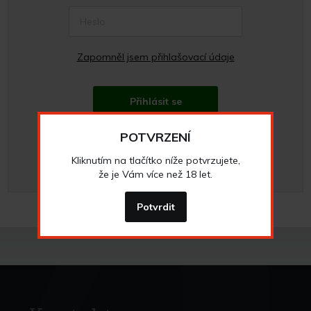
Zapomněl jsem přihlašovací údaje
Přihlásit se
POTVRZENÍ
Chci se zaregistrovat
Kliknutím na tlačítko níže potvrzujete,
že je Vám více než 18 let.
Potvrdit