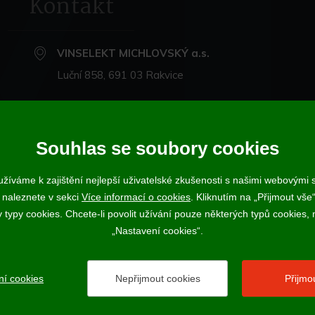
Kontakt
VINSELEKT MICHLOVSKÝ a.s.
Luční 858, 691 03 Rakvice
+420 519 360 870
michlovsky@michlovsky.com
Souhlas se soubory cookies
+420 735 068 212
- eshop
žíváme k zajištění nejlepší uživatelské zkušenosti s našimi webovými
 naleznete v sekci
Více informací o cookies
. Kliknutím na „Přijmout vše“
ujícímu účtenku. Zároveň je povinen zaevidovat přijatou tržbu u správce daně
ypy cookies. Chcete-li povolit užívání pouze některých typů cookies, m
Vína a sekty prodáváme výhradně osobám starším 18-ti let.
„Nastavení cookies“.
ní cookies
Nepřijmout cookies
Přijmo
2017 - 2026 © VINSELEKT MICHLOVSKÝ a.s. |
Nastavení cookies