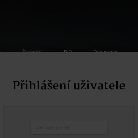
p
Šlechtění
BIO
Degustace
Přihlášení uživatele