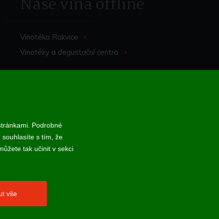
Naše vína offline
Vinotéka Rakvice
>
Vinotéky a degustační centra
>
 stránkami. Podrobné
 souhlasíte s tím, že
 online; v případě technického výpadku pak nejpozději do 48 hodin.
ůžete tak učinit v sekci
ut vše
webProgress