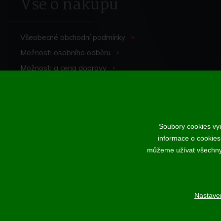
Vše o nákupu
Všeobecné obchodní
podmínky
>
Možnosti osobního
odběru
>
Možnosti a cena
dopravy
>
Odstoupení od
smlouvy
>
Soubory cookies vyu
informace o cookies
Podle zákona o evidenci tržeb je prodávající povinen vystavit kup
můžeme užívat všechny t
Nastave
Nahoru