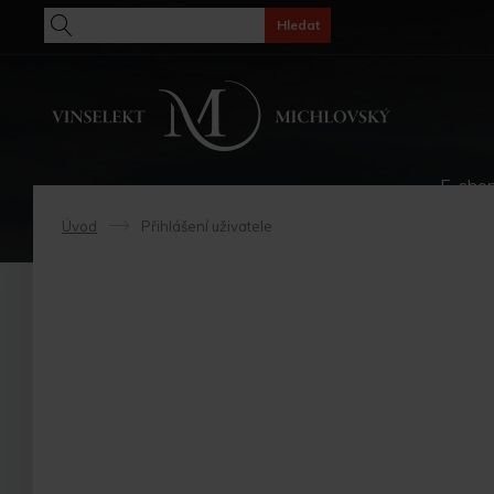
Hledat
E-sho
Úvod
Přihlášení uživatele
->