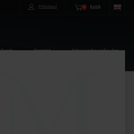
Přihlášení
Košík
0
O nás
Kontakt
Kde koupíte naše vína