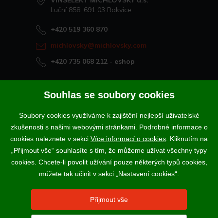
VINSELEKT MICHLOVSKÝ a.s.
Luční 858, 691 03 Rakvice
+420 519 360 870
michlovsky@michlovsky.com
+420 735 068 212
- eshop
Naše vína offline
Souhlas se soubory cookies
Vinotéka Rakvice
Soubory cookies využíváme k zajištění nejlepší uživatelské
>
Vinotéky a degustační centra
zkušenosti s našimi webovými stránkami. Podrobné informace o
>
cookies naleznete v sekci
Více informací o cookies
. Kliknutím na
„Přijmout vše“ souhlasíte s tím, že můžeme užívat všechny typy
Podle zákona o evidenci tržeb je prodávající povinen vystavit
cookies. Chcete-li povolit užívání pouze některých typů cookies,
kupujícímu účtenku. Zároveň je povinen zaevidovat přijatou tržbu u
správce daně online; v případě technického výpadku pak nejpozději do
můžete tak učinit v sekci „Nastavení cookies“.
48 hodin.
Vína a sekty prodáváme výhradně osobám starším 18-ti let.
Přijmout vše