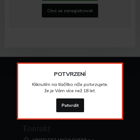
Chci se zaregistrovat
Vše o nákupu
POTVRZENÍ
Všeobecné obchodní
podmínky
Kliknutím na tlačítko níže potvrzujete,
>
Možnosti osobního
odběru
že je Vám více než 18 let.
>
Možnosti a cena
dopravy
>
Odstoupení od
smlouvy
Potvrdit
>
Kontakt