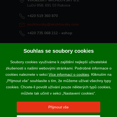
VINSELEKT MICHLOVSKÝ a.s.
Luční 858, 691 03 Rakvice
+420 519 360 870
michlovsky@michlovsky.com
+420 735 068 212
- eshop
Naše vína offline
Souhlas se soubory cookies
Vinotéka Rakvice
Soubory cookies využíváme k zajištění nejlepší uživatelské
>
Vinotéky a degustační centra
zkušenosti s našimi webovými stránkami. Podrobné informace o
>
cookies naleznete v sekci
Více informací o cookies
. Kliknutím na
„Přijmout vše“ souhlasíte s tím, že můžeme užívat všechny typy
Podle zákona o evidenci tržeb je prodávající povinen vystavit
cookies. Chcete-li povolit užívání pouze některých typů cookies,
kupujícímu účtenku. Zároveň je povinen zaevidovat přijatou tržbu u
správce daně online; v případě technického výpadku pak nejpozději do
můžete tak učinit v sekci „Nastavení cookies“.
48 hodin.
Vína a sekty prodáváme výhradně osobám starším 18-ti let.
Přijmout vše