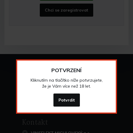
Chci se zaregistrovat
Vše o nákupu
POTVRZENÍ
Všeobecné obchodní
podmínky
Kliknutím na tlačítko níže potvrzujete,
>
Možnosti osobního
odběru
že je Vám více než 18 let.
>
Možnosti a cena
dopravy
>
Odstoupení od
smlouvy
Potvrdit
>
Kontakt