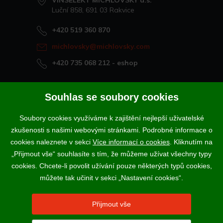
VINSELEKT MICHLOVSKÝ a.s.
Luční 858, 691 03 Rakvice
+420 519 360 870
michlovsky@michlovsky.com
+420 735 068 212
- eshop
Naše vína offline
Souhlas se soubory cookies
Vinotéka Rakvice
Soubory cookies využíváme k zajištění nejlepší uživatelské
>
Vinotéky a degustační centra
zkušenosti s našimi webovými stránkami. Podrobné informace o
>
cookies naleznete v sekci
Více informací o cookies
. Kliknutím na
„Přijmout vše“ souhlasíte s tím, že můžeme užívat všechny typy
Podle zákona o evidenci tržeb je prodávající povinen vystavit
cookies. Chcete-li povolit užívání pouze některých typů cookies,
kupujícímu účtenku. Zároveň je povinen zaevidovat přijatou tržbu u
správce daně online; v případě technického výpadku pak nejpozději do
můžete tak učinit v sekci „Nastavení cookies“.
48 hodin.
Vína a sekty prodáváme výhradně osobám starším 18-ti let.
Přijmout vše