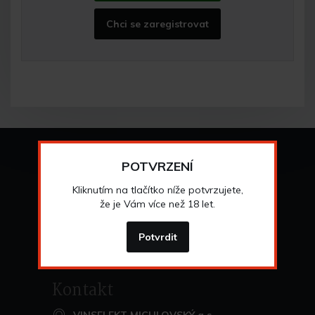
Chci se zaregistrovat
Vše o nákupu
POTVRZENÍ
Všeobecné obchodní
podmínky
Kliknutím na tlačítko níže potvrzujete,
>
Možnosti osobního
odběru
že je Vám více než 18 let.
>
Možnosti a cena
dopravy
>
Odstoupení od
smlouvy
Potvrdit
>
Kontakt