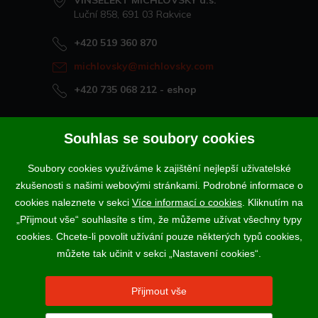
VINSELEKT MICHLOVSKÝ a.s.
Luční 858, 691 03 Rakvice
+420 519 360 870
michlovsky@michlovsky.com
+420 735 068 212
- eshop
Naše vína offline
Souhlas se soubory cookies
Vinotéka Rakvice
Soubory cookies využíváme k zajištění nejlepší uživatelské
>
Vinotéky a degustační centra
zkušenosti s našimi webovými stránkami. Podrobné informace o
>
cookies naleznete v sekci
Více informací o cookies
. Kliknutím na
„Přijmout vše“ souhlasíte s tím, že můžeme užívat všechny typy
Podle zákona o evidenci tržeb je prodávající povinen vystavit
cookies. Chcete-li povolit užívání pouze některých typů cookies,
kupujícímu účtenku. Zároveň je povinen zaevidovat přijatou tržbu u
správce daně online; v případě technického výpadku pak nejpozději do
můžete tak učinit v sekci „Nastavení cookies“.
48 hodin.
Vína a sekty prodáváme výhradně osobám starším 18-ti let.
Přijmout vše