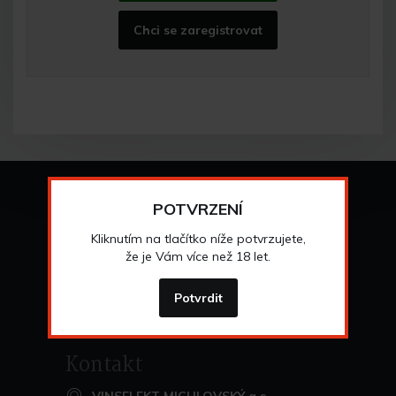
Chci se zaregistrovat
Vše o nákupu
POTVRZENÍ
Všeobecné obchodní
podmínky
Kliknutím na tlačítko níže potvrzujete,
>
Možnosti osobního
odběru
že je Vám více než 18 let.
>
Možnosti a cena
dopravy
>
Odstoupení od
smlouvy
Potvrdit
>
Kontakt