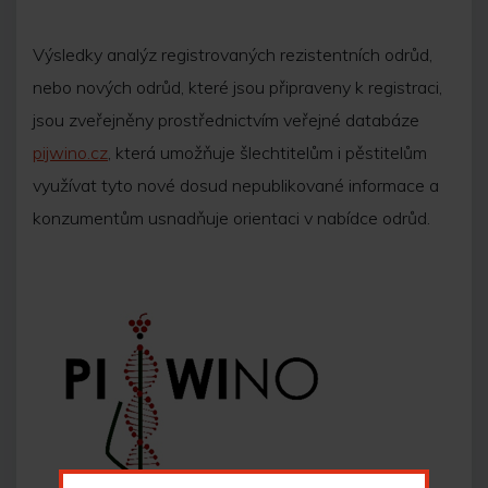
Výsledky analýz registrovaných rezistentních odrůd,
nebo nových odrůd, které jsou připraveny k registraci,
jsou zveřejněny prostřednictvím veřejné databáze
pijwino.cz
, která umožňuje šlechtitelům i pěstitelům
využívat tyto nové dosud nepublikované informace a
konzumentům usnadňuje orientaci v nabídce odrůd.