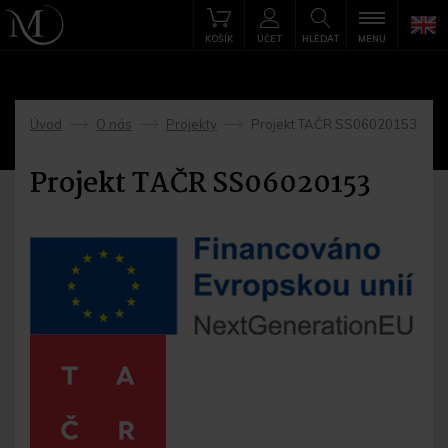
KOŠÍK
ÚČET
HLEDAT
MENU
Úvod
O nás
Projekty
Projekt TAČR SS06020153
->
->
->
Projekt TAČR SS06020153