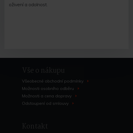
oživení a odolnost.
Vše o nákupu
Všeobecné obchodní
podmínky
>
Možnosti osobního
odběru
>
Možnosti a cena
dopravy
>
Odstoupení od
smlouvy
>
Kontakt