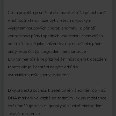
Cílem projektu je snížení chemické zátěže při ochraně
vinohradů, která může být v letech s vysokým
výskytem houbových chorob enormní. To přináší
kontaminaci půdy i spodních vod rezidui chemických
postřiků, stejně jako snížení kvality narušením půdní
bioty nebo častým pojezdem mechanizace.
Environmentálně nejpříznivějším nástrojem k dosažení
tohoto cíle je šlechtění nových odrůd s
pyramidizovanými geny rezistence.
Díky projektu dochází k zefektivnění šlechtění aplikací
DNA markerů ve vazbě se známými lokusy rezistence,
což umožňuje selekci genotypů s unikátními sadami
lokusů rezistence.