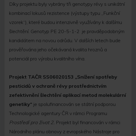
Díky projektu byly vybrány tři genotypy révy s unikátní
kombinací lokusů rezistence (výstupy typu „Funkční
vzorek“), které budou intenzivně využívány k dalšímu
šlechtění. Genotyp PE 20-5-1-2
je pravděpodobným
kandidátem na novou odrůdu. V dalších letech bude
prověřována jeho očekávaná kvalita hroznů a
potenciál pro výrobu kvalitního vína.
Projekt TAČR SS06020153 „Snížení spotřeby
pesticidů v ochraně révy prostřednictvím
zefektivnění šlechtění aplikací metod molekulární
genetiky“
je spolufinancován se státní podporou
Technologické agentury ČR v rámci Programu
Prostředí pro život 2
.
Projekt byl financován v rámci
Národního plánu obnovy z evropského Nástroje pro