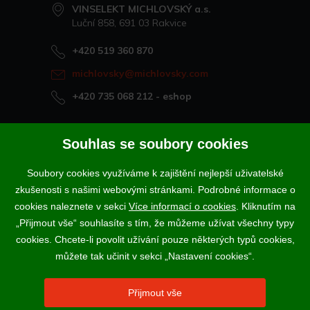
VINSELEKT MICHLOVSKÝ a.s.
Luční 858, 691 03 Rakvice
+420 519 360 870
michlovsky@michlovsky.com
+420 735 068 212
- eshop
Naše vína offline
Souhlas se soubory cookies
Vinotéka Rakvice
Soubory cookies využíváme k zajištění nejlepší uživatelské
>
Vinotéky a degustační centra
zkušenosti s našimi webovými stránkami. Podrobné informace o
>
cookies naleznete v sekci
Více informací o cookies
. Kliknutím na
„Přijmout vše“ souhlasíte s tím, že můžeme užívat všechny typy
Podle zákona o evidenci tržeb je prodávající povinen vystavit
cookies. Chcete-li povolit užívání pouze některých typů cookies,
kupujícímu účtenku. Zároveň je povinen zaevidovat přijatou tržbu u
správce daně online; v případě technického výpadku pak nejpozději do
můžete tak učinit v sekci „Nastavení cookies“.
48 hodin.
Vína a sekty prodáváme výhradně osobám starším 18-ti let.
Přijmout vše