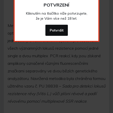
POTVRZENÍ
Kliknutím na tlačítko níže potvrzujete,
že je Vám více než 18 let.
Metodika detekce lokusů rezistence byla
Potvrdit
optimalizována pro jednotlivé markery a byl navržen
jednoduchý a velmi efektivní systém pro testování
všech významných lokusů rezistence pomocí jedné
single a dvou multiplex
PCR reakcí, kdy jsou získané
amplikony označené různými fluorescenčními
značkami separovány ve dvou bězích genetického
analyzátoru.
Navržená metodika byla chráněna formou
užitného vzoru č. PU 38838 –
Sada pro detekci lokusů
rezistence révy (Vitis L.) vůči plísni révové a padlí
révovému pomocí multiplexové SSR reakce
.