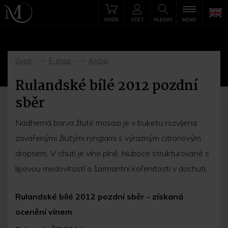
KOŠÍK
ÚČET
HLEDAT
MENU
Úvod
E-shop
Archiv
->
->
Rulandské bílé 2012 pozdní
sběr
Nádherná barva žluté mosazi je v buketu rozvíjena
zavařenými žlutými rynglami s výrazným citronovým
dropsem. V chuti je víno plně, hluboce strukturované s
lipovou medovitostí a šarmantní kořenitosti v dochuti.
Rulandské bílé 2012 pozdní sběr - získaná
ocenění vínem