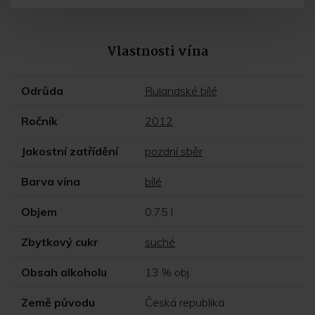
Vlastnosti vína
Odrůda
Rulandské bílé
Ročník
2012
Jakostní zatřídění
pozdní sběr
Barva vína
bílé
Objem
0,75 l
Zbytkový cukr
suché
Obsah alkoholu
13 % obj.
Země původu
Česká republika