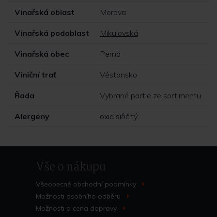
Vinařská oblast
Morava
Vinařská podoblast
Mikulovská
Vinařská obec
Perná
Viniční trať
Věstonsko
Řada
Vybrané partie ze sortimentu
Alergeny
oxid siřičitý
Vše o nákupu
Všeobecné obchodní
podmínky
>
Možnosti osobního
odběru
>
Možnosti a cena
dopravy
>