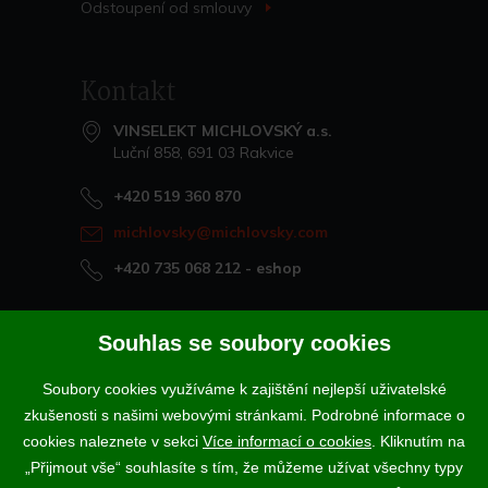
Odstoupení od
smlouvy
>
Kontakt
VINSELEKT MICHLOVSKÝ a.s.
Luční 858, 691 03 Rakvice
+420 519 360 870
michlovsky@michlovsky.com
+420 735 068 212
- eshop
Naše vína offline
Souhlas se soubory cookies
Vinotéka Rakvice
Soubory cookies využíváme k zajištění nejlepší uživatelské
>
Vinotéky a degustační centra
zkušenosti s našimi webovými stránkami. Podrobné informace o
>
cookies naleznete v sekci
Více informací o cookies
. Kliknutím na
„Přijmout vše“ souhlasíte s tím, že můžeme užívat všechny typy
Podle zákona o evidenci tržeb je prodávající povinen vystavit