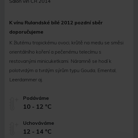
Salon vín ČR 2014
K vínu Rulandské bílé 2012 pozdní sběr
doporučujeme
K žlutému tropickému ovoci, krůtě na medu se směsi
orientálního koření a pečenému telecímu s
restovanými minicuketkami. Náramně se hodí k
polotvrdým a tvrdým sýrům typu Gouda, Emental,
Leerdammer aj.
Podáváme
10 - 12 °C
Uchováváme
12 - 14 °C