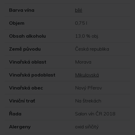
Barva vína
bílé
Objem
0,75 l
Obsah alkoholu
13,0 % obj.
Země původu
Česká republika
Vinařská oblast
Morava
Vinařská podoblast
Mikulovská
Vinařská obec
Nový Přerov
Viniční trať
Na štrekách
Řada
Salon vín ČR 2018
Alergeny
oxid siřičitý