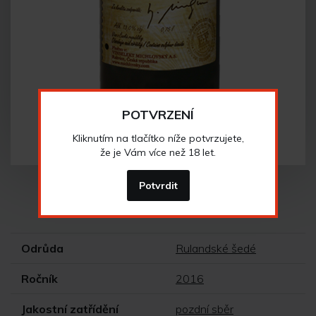
POTVRZENÍ
Kliknutím na tlačítko níže potvrzujete,
že je Vám více než 18 let.
Potvrdit
Vlastnosti vína
Odrůda
Rulandské šedé
Ročník
2016
Jakostní zatřídění
pozdní sběr