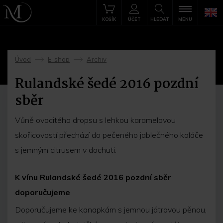
KOŠÍK
ÚČET
HLEDAT
MENU
Úvod
E-shop
Archiv
->
->
Rulandské šedé 2016 pozdní
sběr
Vůně ovocitého dropsu s lehkou karamelovou
skořicovostí přechází do pečeného jablečného koláče
s jemným citrusem v dochuti.
K vínu Rulandské šedé 2016 pozdní sběr
doporučujeme
Doporučujeme ke kanapkám s jemnou játrovou pěnou,