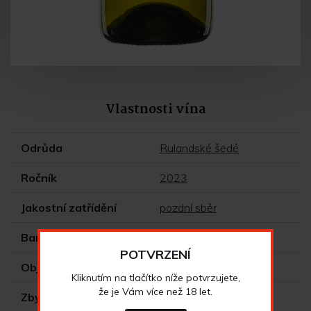
Vlastnosti vína
Odrůda
Rulandské šedé
Ročník
2023
Jakostní zatřídění
pozdní sběr
Barva vína
bílé
POTVRZENÍ
Objem
0,75 l
Kliknutím na tlačítko níže potvrzujete,
že je Vám více než 18 let.
Zbytkový cukr
suché