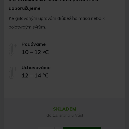
doporučujeme
Ke grilovaným úpravám drůbežího masa nebo k
polotvrdým sýrům.
Podáváme
10 – 12 ᵒC
Uchováváme
12 – 14 °C
SKLADEM
do 13. srpna u Vás!