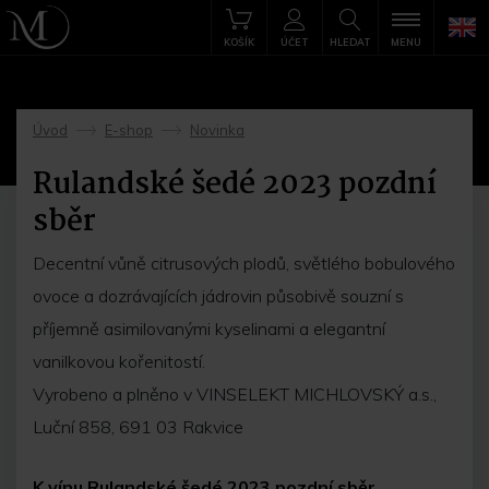
KOŠÍK
ÚČET
HLEDAT
MENU
Úvod
E-shop
Novinka
->
->
Rulandské šedé 2023 pozdní
sběr
Decentní vůně citrusových plodů, světlého bobulového
ovoce a dozrávajících jádrovin působivě souzní s
příjemně asimilovanými kyselinami a elegantní
vanilkovou kořenitostí.
Vyrobeno a plněno v VINSELEKT MICHLOVSKÝ a.s.,
Luční 858, 691 03 Rakvice
K vínu Rulandské šedé 2023 pozdní sběr