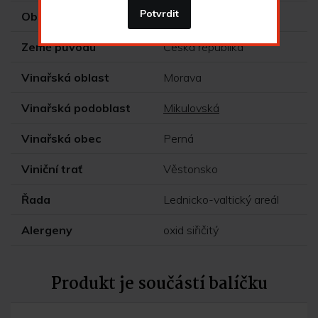
Potvrdit
Obsah alkoholu
13,0 % obj.
Země původu
Česká republika
Vinařská oblast
Morava
Vinařská podoblast
Mikulovská
Vinařská obec
Perná
Viniční trať
Věstonsko
Řada
Lednicko-valtický areál
Alergeny
oxid siřičitý
Produkt je součástí balíčku