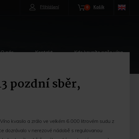
Přihlášení
Košík
0
O nás
Kontakt
Kde koupíte naše vína
3 pozdní sběr,
Víno kvasilo a zrálo ve velkém 6.000 litrovém sudu z
ce dozrávalo v nerezové nádobě s regulovanou