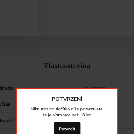
Vlastnosti vína
drůda
Sauvignon
POTVRZENÍ
očník
2013
Kliknutím na tlačítko níže potvrzujete,
že je Vám více než 18 let.
kostní zatřídění
pozdní sběr
Potvrdit