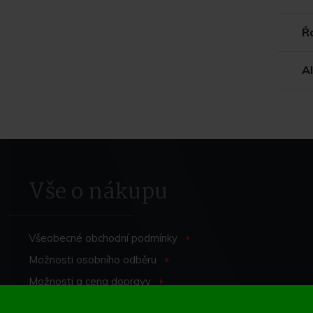
Ř
A
Vše o nákupu
Všeobecné obchodní
podmínky
>
Možnosti osobního
odběru
>
Možnosti a cena
dopravy
>
Odstoupení od
smlouvy
>