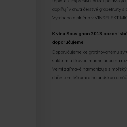
teplotou. Expresivní buket pálavských
doplňují v chuti čerstvé grapefruity s 
Vyrobeno a plněno v VINSELEKT MIC
K vínu Sauvignon 2013 pozdní sbě
doporučujeme
Doporučujeme ke gratinovanému sýr
salátem a fíkovou marmeládou na ro
Velmi zajímavě harmonizuje s mořský
chřestem, liškami a holandskou omáč