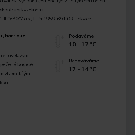
 bylinek, výhonků černého rybízu a tymiánu na grilu
pikantními kyselinami.
HLOVSKÝ a.s., Luční 858, 691 03 Rakvice
r, barrique
Podáváme
10 - 12 °C
u s rukolovým
Uchováváme
zpečené bagetě.
12 - 14 °C
m vlkem, bílým
kou.