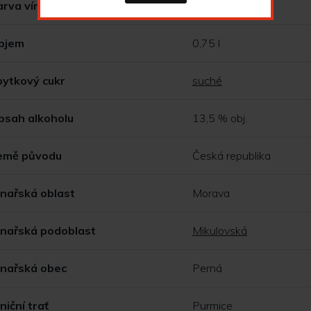
arva vína
bílé
bjem
0,75 l
bytkový cukr
suché
bsah alkoholu
13,5 % obj.
emě původu
Česká republika
inařská oblast
Morava
inařská podoblast
Mikulovská
inařská obec
Perná
niční trať
Purmice