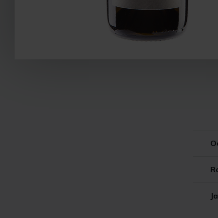
O
R
Ja