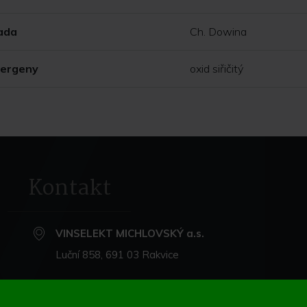
ada
Ch. Dowina
lergeny
oxid siřičitý
Kontakt
VINSELEKT MICHLOVSKÝ a.s.
Luční 858, 691 03 Rakvice
+420 519 360 870