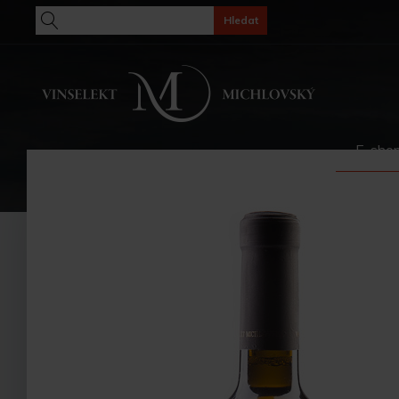
Hledat
E-sho