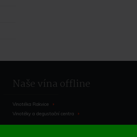
Naše vína offline
Vinotéka Rakvice
>
Vinotéky a degustační centra
>