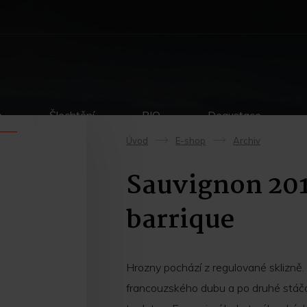
p
Šlechtění
BIO
Degustace
Úvod
E-shop
Archiv
->
->
Sauvignon 201
barrique
Hrozny pochází z regulované sklizně. 
francouzského dubu a po druhé stáč