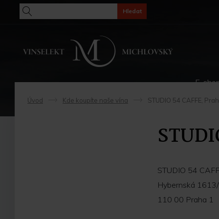
Hledat
E-sho
Úvod
Kde koupíte naše vína
STUDIO 54 CAFFE, Pra
->
->
STUDIO
STUDIO 54 CAF
Hybernská 1613
110 00 Praha 1