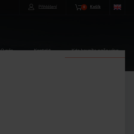
Přihlášení
Košík
0
O nás
Kontakt
Kde koupíte naše vína