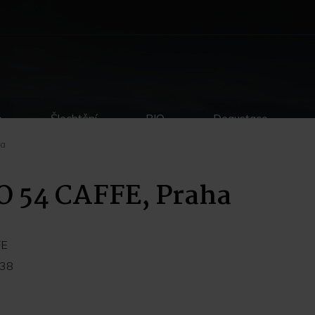
p
Šlechtění
BIO
Degustace
ha
 54 CAFFE, Praha
FE
/38