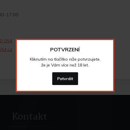
:00-17:00
0 054
POTVRZENÍ
o54.cz
Kliknutím na tlačítko níže potvrzujete,
že je Vám více než 18 let.
Potvrdit
Kontakt