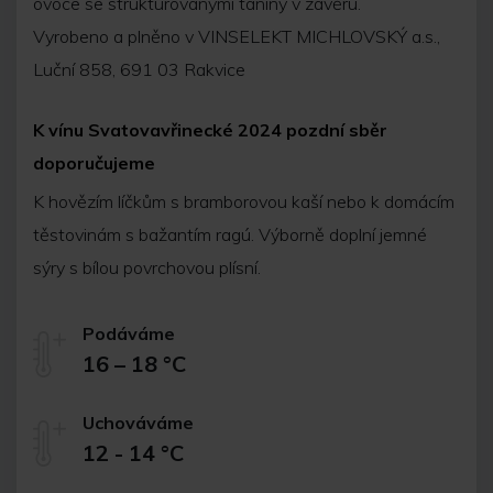
ovoce se strukturovanými taniny v závěru.
Vyrobeno a plněno v VINSELEKT MICHLOVSKÝ a.s.,
Luční 858, 691 03 Rakvice
K vínu Svatovavřinecké 2024 pozdní sběr
doporučujeme
K hovězím líčkům s bramborovou kaší nebo k domácím
těstovinám s bažantím ragú. Výborně doplní jemné
sýry s bílou povrchovou plísní.
Podáváme
16 – 18 °C
Uchováváme
12 - 14 °C