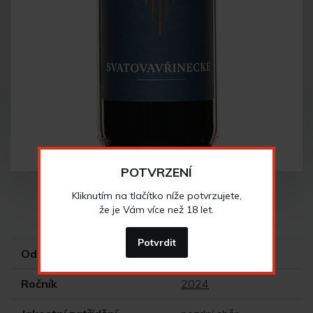
POTVRZENÍ
Kliknutím na tlačítko níže potvrzujete,
že je Vám více než 18 let.
Vlastnosti vína
Potvrdit
Odrůda
Svatovavřinecké
Ročník
2024