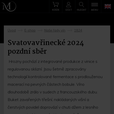
KOŠÍK
ÚČET
HLEDAT
MENU
Úvod
E-shop
Naše řady vín
1824
->
->
->
Svatovavřinecké 2024
pozdní sběr
Hrozny pochází z integrované produkce z vinice s
regulovanou sklizní. Jsou šetrně zpracovány
technologií kontrolované fermentace s prodlouženou
macerací na pevných částech bobule. Víno
dlouhodobě zrálo v sudech z francouzského dubu.
Buket zavařených třešní, nakládaných višní a
čerstvých povidel doprovází v chuti džem z lesního