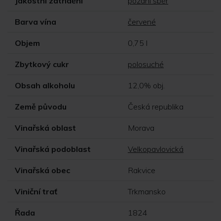
Jakostní zatřídění
pozdní sběr
Barva vína
červené
Objem
0,75 l
Zbytkový cukr
polosuché
Obsah alkoholu
12,0% obj.
Země původu
Česká republika
Vinařská oblast
Morava
Vinařská podoblast
Velkopavlovická
Vinařská obec
Rakvice
Viniční trať
Trkmansko
Řada
1824