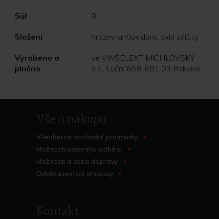
Sůl
0
Složení
hrozny, antioxidant: oxid siřičitý
Vyrobeno a
ve VINSELEKT MICHLOVSKÝ
plněno
a.s., Luční 858, 691 03 Rakvice
Vše o nákupu
Všeobecné obchodní
podmínky
>
Možnosti osobního
odběru
>
Možnosti a cena
dopravy
>
Odstoupení od
smlouvy
>
Kontakt