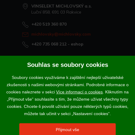
VINSELEKT MICHLOVSKÝ a.s.
Luční 858, 691 03 Rakvice
+420 519 360 870
michlovsky@michlovsky.com
+420 735 068 212
- eshop
Naše vína offline
Souhlas se soubory cookies
Vinotéka Rakvice
Soubory cookies využíváme k zajištění nejlepší uživatelské
>
Vinotéky a degustační centra
zkušenosti s našimi webovými stránkami. Podrobné informace o
>
cookies naleznete v sekci
Více informací o cookies
. Kliknutím na
„Přijmout vše“ souhlasíte s tím, že můžeme užívat všechny typy
Podle zákona o evidenci tržeb je prodávající povinen vystavit
cookies. Chcete-li povolit užívání pouze některých typů cookies,
kupujícímu účtenku. Zároveň je povinen zaevidovat přijatou tržbu u
správce daně online; v případě technického výpadku pak nejpozději do
můžete tak učinit v sekci „Nastavení cookies“.
48 hodin.
Vína a sekty prodáváme výhradně osobám starším 18-ti let.
Přijmout vše