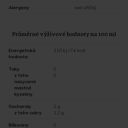
Alergeny
oxid siřičitý
Průměrné výživové hodnoty na 100 ml
Energetická
310 kJ / 74 kcal
hodnota
Tuky
0
z toho
0
nasycené
mastné
kyseliny
Sacharidy
2 g
z toho cukry
1,2 g
Bílkoviny
0