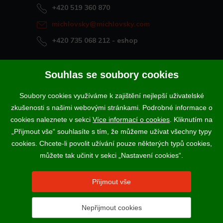
+420 519 360 870
michlovsky@michlovsky.com
+420 735 068 212
- eshop
Naše vína offline
Souhlas se soubory cookies
Vinotéka Rakvice
Soubory cookies využíváme k zajištění nejlepší uživatelské
>
Vinotéky a degustační centra
zkušenosti s našimi webovými stránkami. Podrobné informace o
>
cookies naleznete v sekci
Více informací o cookies
. Kliknutím na
„Přijmout vše“ souhlasíte s tím, že můžeme užívat všechny typy
Podle zákona o evidenci tržeb je prodávající povinen vystavit
cookies. Chcete-li povolit užívání pouze některých typů cookies,
kupujícímu účtenku. Zároveň je povinen zaevidovat přijatou tržbu u
správce daně online; v případě technického výpadku pak nejpozději do
můžete tak učinit v sekci „Nastavení cookies“.
48 hodin.
Vína a sekty prodáváme výhradně osobám starším 18-ti let.
Přijmout vše
Nepřijmout cookies
2017 - 2026 © VINSELEKT MICHLOVSKÝ a.s. |
Nastavení