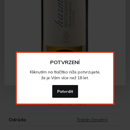
POTVRZENÍ
Kliknutím na tlačítko níže potvrzujete,
že je Vám více než 18 let.
Potvrdit
Vlastnosti vína
Odrůda
Tramín červený