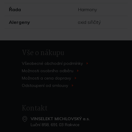
Řada
Harmony
Alergeny
oxid siřičitý
Vše o nákupu
Všeobecné obchodní
podmínky
>
Možnosti osobního
odběru
>
Možnosti a cena
dopravy
>
Odstoupení od
smlouvy
>
Kontakt
VINSELEKT MICHLOVSKÝ a.s.
Luční 858, 691 03 Rakvice