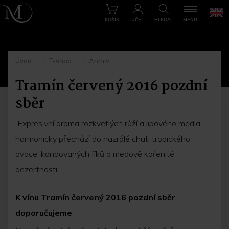
KOŠÍK
ÚČET
HLEDAT
MENU
Úvod
E-shop
Archiv
->
->
Tramín červený 2016 pozdní
sběr
Expresivní aroma rozkvetlých růží a lipového media
harmonicky přechází do nazrálé chuti tropického
ovoce, kandovaných fíků a medově kořenité
dezertnosti.
K vínu Tramín červený 2016 pozdní sběr
doporučujeme