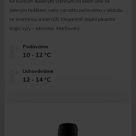
Ke kuřecím dušeným stehnům na bílém víně se
zeleným hráškem nebo candátu pečenému v alobalu
se smetanou a kari rýží. Elegantně doplní pikantní
zrající sýry – Monster, Maršovský.
Podáváme
10 - 12 °C
Uchováváme
12 - 14 °C