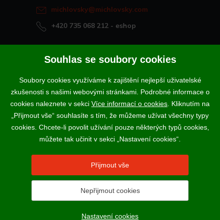
michlovsky@michlovsky.com
+420 735 068 212
- eshop
Naše vína offline
Souhlas se soubory cookies
Vinotéka Rakvice
Soubory cookies využíváme k zajištění nejlepší uživatelské
>
Vinotéky a degustační centra
zkušenosti s našimi webovými stránkami. Podrobné informace o
>
cookies naleznete v sekci
Více informací o cookies
. Kliknutím na
„Přijmout vše“ souhlasíte s tím, že můžeme užívat všechny typy
Podle zákona o evidenci tržeb je prodávající povinen vystavit
cookies. Chcete-li povolit užívání pouze některých typů cookies,
kupujícímu účtenku. Zároveň je povinen zaevidovat přijatou tržbu u
správce daně online; v případě technického výpadku pak nejpozději do
můžete tak učinit v sekci „Nastavení cookies“.
48 hodin.
Vína a sekty prodáváme výhradně osobám starším 18-ti let.
Přijmout vše
Nepřijmout cookies
2017 - 2026 © VINSELEKT MICHLOVSKÝ a.s. |
Nastavení
cookies
N
Nastavení cookies
webProgress