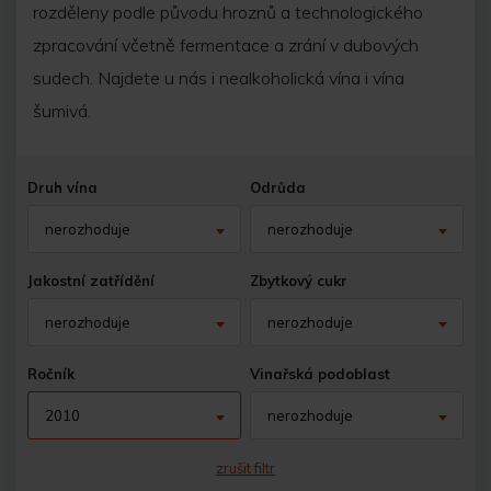
rozděleny podle původu hroznů a technologického
zpracování včetně fermentace a zrání v dubových
sudech. Najdete u nás i nealkoholická vína i vína
šumivá.
Druh vína
Odrůda
nerozhoduje
nerozhoduje
Jakostní zatřídění
Zbytkový cukr
nerozhoduje
nerozhoduje
Ročník
Vinařská podoblast
2010
nerozhoduje
zrušit filtr