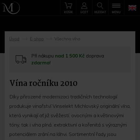
KOŠÍK
ÚČET
HLEDAT
MENU
Úvod
E-shop
Všechna vína
->
->
Při nákupu
nad 1 500 Kč
doprava
zdarma
!
Vína ročníku 2010
Díky přirozené modernizaci tradičních technologií
produkuje vinařství Vinselekt Michlovský originální vína,
která vynikají ať již svěžestí, ovocnými a květinovými
tóny, tak i vína plná, extraktivní a kořenitá s výrazným
potenciálem zrání na láhvi. Sortimentní řady jsou