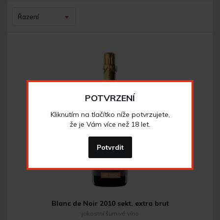
Řazení
POTVRZENÍ
Kliknutím na tlačítko níže potvrzujete,
že je Vám více než 18 let.
Potvrdit
Blanc de Noir 2010 sekt, extra brut
jakostní šumivé víno