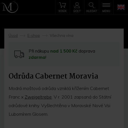
KOŠÍK
ÚČET
HLEDAT
MENU
Úvod
E-shop
Všechna vína
->
->
Při nákupu
nad 1 500 Kč
doprava
zdarma
!
Odrůda Cabernet Moravia
Modrá moštová odrůda vzniklá křížením Cabernet
Franc x
Zweigeltrebe
. V r. 2001 zapsaná do Státní
odrůdové knihy. Vyšlechtěna v Moravské Nové Vsi
Lubomírem Glosem.