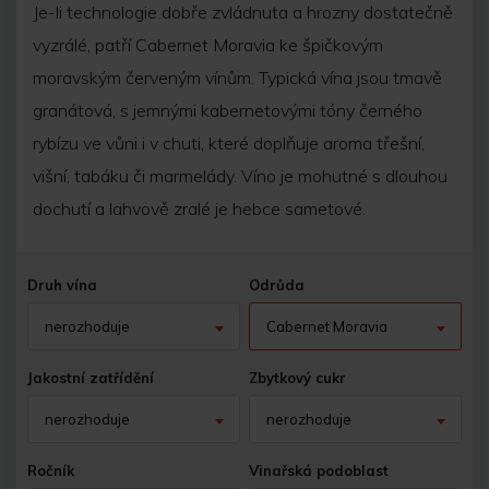
Je-li technologie dobře zvládnuta a hrozny dostatečně
vyzrálé, patří Cabernet Moravia ke špičkovým
moravským červeným vínům. Typická vína jsou tmavě
granátová, s jemnými kabernetovými tóny černého
rybízu ve vůni i v chuti, které doplňuje aroma třešní,
višní, tabáku či marmelády. Víno je mohutné s dlouhou
dochutí a lahvově zralé je hebce sametové.
Druh vína
Odrůda
nerozhoduje
Cabernet Moravia
Jakostní zatřídění
Zbytkový cukr
nerozhoduje
nerozhoduje
Ročník
Vinařská podoblast