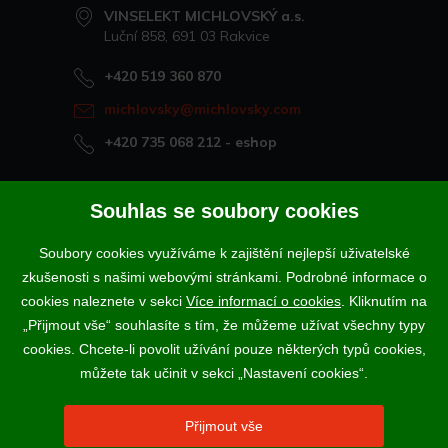
VINSELEKT MICHLOVSKÝ a.s.
Luční 858, 691 03 Rakvice
+420 519 360 870
michlovsky@michlovsky.com
+420 735 068 212
- eshop
Naše vína offline
Souhlas se soubory cookies
Vinotéka Rakvice
Soubory cookies využíváme k zajištění nejlepší uživatelské
>
Vinotéky a degustační centra
zkušenosti s našimi webovými stránkami. Podrobné informace o
>
cookies naleznete v sekci
Více informací o cookies
. Kliknutím na
„Přijmout vše“ souhlasíte s tím, že můžeme užívat všechny typy
Podle zákona o evidenci tržeb je prodávající povinen vystavit
cookies. Chcete-li povolit užívání pouze některých typů cookies,
kupujícímu účtenku. Zároveň je povinen zaevidovat přijatou tržbu u
správce daně online; v případě technického výpadku pak nejpozději do
můžete tak učinit v sekci „Nastavení cookies“.
48 hodin.
Vína a sekty prodáváme výhradně osobám starším 18-ti let.
Přijmout vše