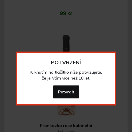
99
Kč
POTVRZENÍ
Kliknutím na tlačítko níže potvrzujete,
Do košíku
že je Vám více než 18 let.
Potvrdit
Frankovka rosé kabinetní
kabinetní