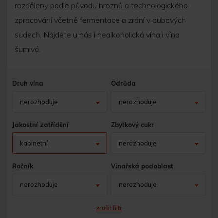
rozděleny podle původu hroznů a technologického
zpracování včetně fermentace a zrání v dubových
sudech. Najdete u nás i nealkoholická vína i vína
šumivá.
Druh vína
Odrůda
nerozhoduje
nerozhoduje
Jakostní zatřídění
Zbytkový cukr
kabinetní
nerozhoduje
Ročník
Vinařská podoblast
nerozhoduje
nerozhoduje
zrušit filtr