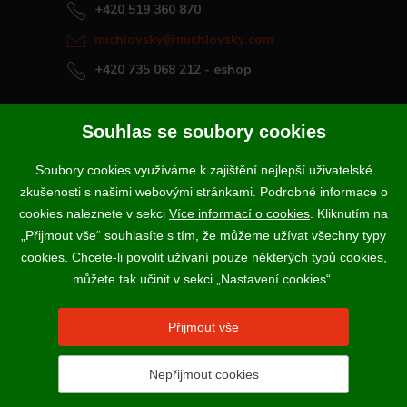
+420 519 360 870
michlovsky@michlovsky.com
+420 735 068 212
- eshop
Naše vína offline
Souhlas se soubory cookies
Vinotéka Rakvice
Soubory cookies využíváme k zajištění nejlepší uživatelské
>
Vinotéky a degustační centra
zkušenosti s našimi webovými stránkami. Podrobné informace o
>
cookies naleznete v sekci
Více informací o cookies
. Kliknutím na
„Přijmout vše“ souhlasíte s tím, že můžeme užívat všechny typy
Podle zákona o evidenci tržeb je prodávající povinen vystavit
cookies. Chcete-li povolit užívání pouze některých typů cookies,
kupujícímu účtenku. Zároveň je povinen zaevidovat přijatou tržbu u
správce daně online; v případě technického výpadku pak nejpozději do
můžete tak učinit v sekci „Nastavení cookies“.
48 hodin.
Vína a sekty prodáváme výhradně osobám starším 18-ti let.
Přijmout vše
Nepřijmout cookies
2017 - 2026 © VINSELEKT MICHLOVSKÝ a.s. |
Nastavení
cookies