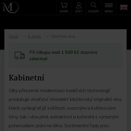
KOŠÍK
ÚČET
HLEDAT
MENU
Úvod
E-shop
Všechna vína
->
->
Při nákupu
nad 1 500 Kč
doprava
zdarma
!
Kabinetní
Díky přirozené modernizaci tradičních technologií
produkuje vinařství Vinselekt Michlovský originální vína,
která vynikají ať již svěžestí, ovocnými a květinovými
tóny, tak i vína plná, extraktivní a kořenitá s výrazným
potenciálem zrání na láhvi. Sortimentní řady jsou