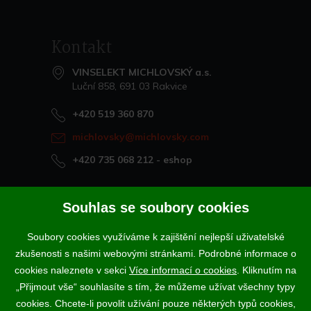
>
Kontakt
VINSELEKT MICHLOVSKÝ a.s.
Luční 858, 691 03 Rakvice
+420 519 360 870
michlovsky@michlovsky.com
+420 735 068 212
- eshop
Naše vína offline
Souhlas se soubory cookies
Vinotéka Rakvice
Soubory cookies využíváme k zajištění nejlepší uživatelské
>
Vinotéky a degustační centra
zkušenosti s našimi webovými stránkami. Podrobné informace o
>
cookies naleznete v sekci
Více informací o cookies
. Kliknutím na
„Přijmout vše“ souhlasíte s tím, že můžeme užívat všechny typy
Podle zákona o evidenci tržeb je prodávající povinen vystavit
cookies. Chcete-li povolit užívání pouze některých typů cookies,
kupujícímu účtenku. Zároveň je povinen zaevidovat přijatou tržbu u