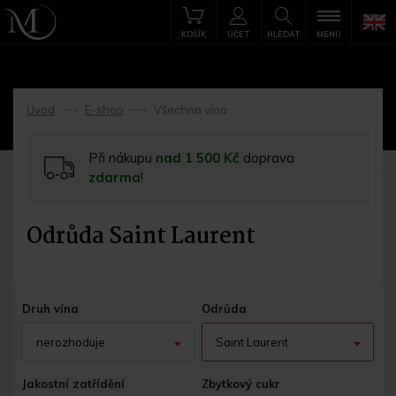
KOŠÍK
ÚČET
HLEDAT
MENU
Úvod
E-shop
Všechna vína
->
->
Při nákupu
nad 1 500 Kč
doprava
zdarma
!
Odrůda Saint Laurent
Druh vína
Odrůda
nerozhoduje
Saint Laurent
Jakostní zatřídění
Zbytkový cukr