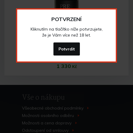
POTVRZENÍ
Kliknutím na tlačítko níže potvrzujete,
že je Vám více než 18 let.
Saint Laurent pozdní sběr
Potvrdit
pozdní sběr
1 330
Kč
Vše o nákupu
Všeobecné obchodní
podmínky
>
Možnosti osobního
odběru
>
Možnosti a cena
dopravy
>
Do košíku
Odstoupení od
smlouvy