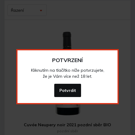
Řazení
POTVRZENÍ
Kliknutím na tlačítko níže potvrzujete,
že je Vám více než 18 let.
Potvrdit
Cuvée Neupery noir 2021 pozdní sběr BIO
pozdní sběr