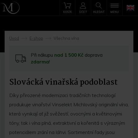
KOŠÍK
ÚČET
HLEDAT
MENU
Úvod
E-shop
Všechna vína
->
->
Při nákupu
nad 1 500 Kč
doprava
zdarma
!
Slovácká vinařská podoblast
Díky přirozené modernizaci tradičních technologií
produkuje vinařství Vinselekt Michlovský originální vína,
která vynikají ať již svěžestí, ovocnými a květinovými
tóny, tak i vína plná, extraktivní a kořenitá s výrazným
potenciálem zrání na láhvi. Sortimentní řady jsou