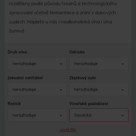
rozděleny podle původu hroznů a technologického
zpracování včetně fermentace a zrání v dubových
sudech. Najdete u nás i nealkoholická vína i vína
šumivá.
Druh vína
Odrůda
nerozhoduje
nerozhoduje
Jakostní zatřídění
Zbytkový cukr
nerozhoduje
nerozhoduje
Ročník
Vinařská podoblast
nerozhoduje
Slovácká
zrušit filtr