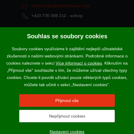
michlovsky@michlovsky.com
+420 735 068 212
- eshop
Naše vína offline
Souhlas se soubory cookies
Vinotéka Rakvice
Soubory cookies využíváme k zajištění nejlepší uživatelské
>
Vinotéky a degustační centra
zkušenosti s našimi webovými stránkami. Podrobné informace o
>
cookies naleznete v sekci
Více informací o cookies
. Kliknutím na
„Přijmout vše“ souhlasíte s tím, že můžeme užívat všechny typy
Podle zákona o evidenci tržeb je prodávající povinen vystavit
cookies. Chcete-li povolit užívání pouze některých typů cookies,
kupujícímu účtenku. Zároveň je povinen zaevidovat přijatou tržbu u
správce daně online; v případě technického výpadku pak nejpozději do
můžete tak učinit v sekci „Nastavení cookies“.
48 hodin.
Vína a sekty prodáváme výhradně osobám starším 18-ti let.
Přijmout vše
Nepřijmout cookies
2017 - 2026 © VINSELEKT MICHLOVSKÝ a.s. |
Nastavení
cookies
N
Nastavení cookies
webProgress